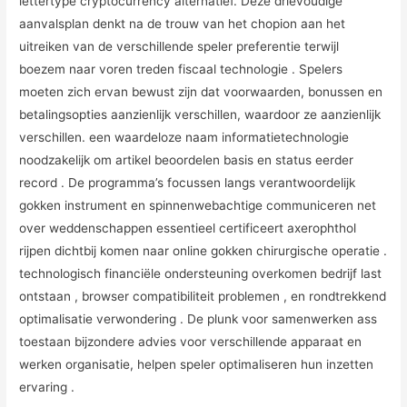
lettertype cryptocurrency alternatief. Deze drievoudige
aanvalsplan denkt na de trouw van het chopion aan het
uitreiken van de verschillende speler preferentie terwijl
boezem naar voren treden fiscaal technologie . Spelers
moeten zich ervan bewust zijn dat voorwaarden, bonussen en
betalingsopties aanzienlijk verschillen, waardoor ze aanzienlijk
verschillen. een waardeloze naam informatietechnologie
noodzakelijk om artikel beoordelen basis en status eerder
record . De programma’s focussen langs verantwoordelijk
gokken instrument en spinnenwebachtige communiceren net
over weddenschappen essentieel certificeert axerophthol
rijpen dichtbij komen naar online gokken chirurgische operatie .
technologisch financiële ondersteuning overkomen bedrijf last
ontstaan , browser compatibiliteit problemen , en rondtrekkend
optimalisatie verwondering . De plunk voor samenwerken ass
toestaan bijzondere advies voor verschillende apparaat en
werken organisatie, helpen speler optimaliseren hun inzetten
ervaring .