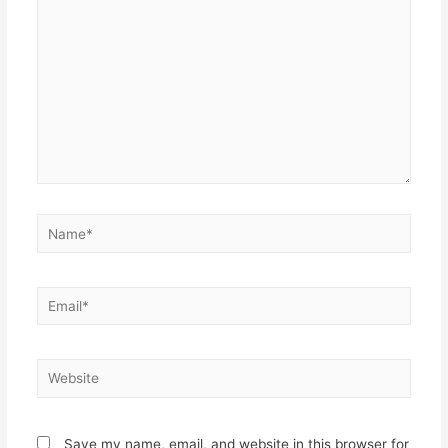
Save my name, email, and website in this browser for