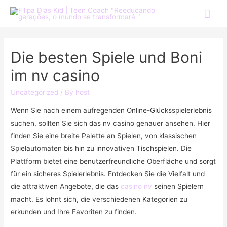
Die besten Spiele und Boni
im nv casino
Uncategorized
/ By
host
Wenn Sie nach einem aufregenden Online-Glücksspielerlebnis
suchen, sollten Sie sich das nv casino genauer ansehen. Hier
finden Sie eine breite Palette an Spielen, von klassischen
Spielautomaten bis hin zu innovativen Tischspielen. Die
Plattform bietet eine benutzerfreundliche Oberfläche und sorgt
für ein sicheres Spielerlebnis. Entdecken Sie die Vielfalt und
die attraktiven Angebote, die das
casino nv
seinen Spielern
macht. Es lohnt sich, die verschiedenen Kategorien zu
erkunden und Ihre Favoriten zu finden.