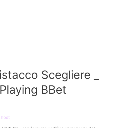
istacco Scegliere _
Playing BBet
y
host