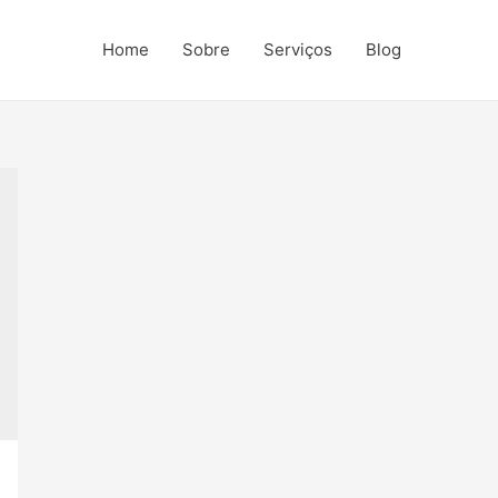
Home
Sobre
Serviços
Blog