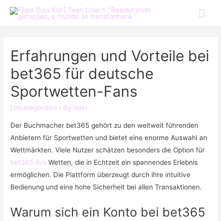
Erfahrungen und Vorteile bei
bet365 für deutsche
Sportwetten-Fans
Uncategorized
/ By
host
Der Buchmacher bet365 gehört zu den weltweit führenden
Anbietern für Sportwetten und bietet eine enorme Auswahl an
Wettmärkten. Viele Nutzer schätzen besonders die Option für
bet365 live
Wetten, die in Echtzeit ein spannendes Erlebnis
ermöglichen. Die Plattform überzeugt durch ihre intuitive
Bedienung und eine hohe Sicherheit bei allen Transaktionen.
Warum sich ein Konto bei bet365