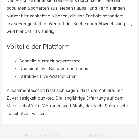
Das Portal zeichnet sich besonders durch seine Tiefe bei
populären Sportarten aus. Neben Fußball und Tennis finden
Nutzer hier zahlreiche Nischen, die das Erlebnis besonders
spannend
gestalten. Wer auf der Suche nach Abwechslung ist,
wird hier definitiv fündig.
Vorteile der Plattform
Schnelle Auszahlungsprozesse
Übersichtliche Benutzeroberfläche
Attraktive Live-Wettoptionen
Zusammenfassend lässt sich sagen, dass der Anbieter mit
Zuverlässigkeit punktet. Die langjährige Erfahrung auf dem
Markt schafft ein Vertrauensverhältnis, das viele Spieler sehr
zu schätzen wissen.
←
Previous Post
Next Post
→