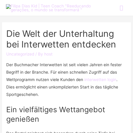
Die Welt der Unterhaltung
bei Interwetten entdecken
Uncategorized
/ By
host
Der Buchmacher Interwetten ist seit vielen Jahren ein fester
Begriff in der Branche. Für einen schnellen Zugriff auf das
Wettprogramm nutzen viele Kunden den
interwetten login
.
Dies ermöglicht einen unkomplizierten Start in das tägliche
Sportgeschehen.
Ein vielfältiges Wettangebot
genießen