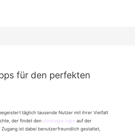
pps für den perfekten
egeistert täglich tausende Nutzer mit ihrer Vielfalt
chte, der findet den
slotmagie login
auf der
r Zugang ist dabei benutzerfreundlich gestaltet,