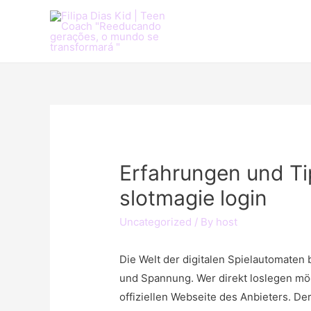
Erfahrungen und Ti
slotmagie login
Uncategorized
/ By
host
Die Welt der digitalen Spielautomaten b
und Spannung. Wer direkt loslegen mö
offiziellen Webseite des Anbieters. De