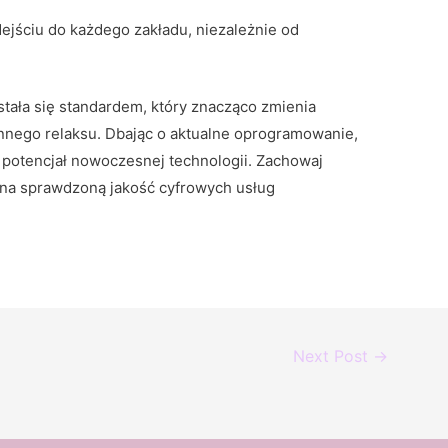
ejściu do każdego zakładu, niezależnie od
ała się standardem, który znacząco zmienia
nnego relaksu. Dbając o aktualne oprogramowanie,
 potencjał nowoczesnej technologii. Zachowaj
 na sprawdzoną jakość cyfrowych usług
Next Post
→