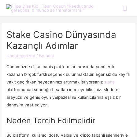
Stake Casino Dünyasında
Kazançlı Adımlar
Uncategorized
/ By
host
Günümüzde dijital bahis platformları arasında popülerlik
kazanan birçok farklı seçenek bulunmaktadır. Eğer siz de keyifli
vakit geçirirken heyecanınızı artırmak istiyorsanız
stake
platformunun sunduğu fırsatları inceleyebilirsiniz. Modern
arayüzü ve geniş oyun yelpazesi ile kullanıcılarına eşsiz bir
deneyim vaat ediyor.
Neden Tercih Edilmelidir
Bu platform, kullanıcı dostu yapısı ve kripto tabanlı işlemleriyle