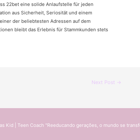
s 22bet eine solide Anlaufstelle für jeden
ation aus Sicherheit, Seriosität und einem
einer der beliebtesten Adressen auf dem
ionen bleibt das Erlebnis für Stammkunden stets
Next Post
→
Dias Kid | Teen Coach "Reeducando gerações, o mundo se transf