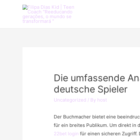
Die umfassende Ana
deutsche Spieler
Uncategorized
/ By
host
Der Buchmacher bietet eine beeindru
für ein breites Publikum. Um direkt in
22bet login
für einen sicheren Zugriff.