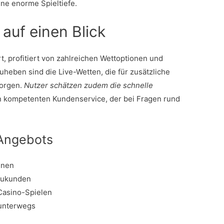
ne enorme Spieltiefe.
e auf einen Blick
rt, profitiert von zahlreichen Wettoptionen und
heben sind die Live-Wetten, die für zusätzliche
sorgen.
Nutzer schätzen zudem die schnelle
 kompetenten Kundenservice, der bei Fragen rund
 Angebots
linen
Neukunden
Casino-Spielen
 unterwegs