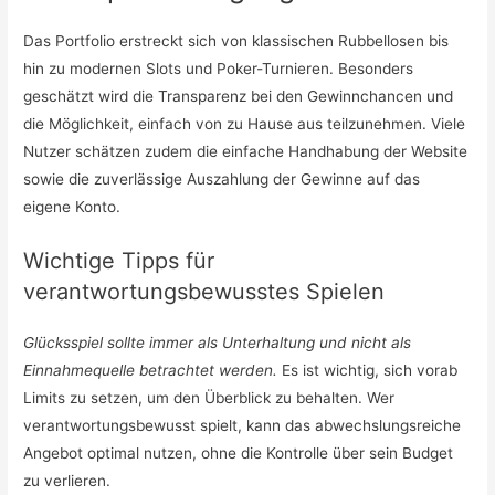
Das Portfolio erstreckt sich von klassischen Rubbellosen bis
hin zu modernen Slots und Poker-Turnieren. Besonders
geschätzt wird die Transparenz bei den Gewinnchancen und
die Möglichkeit, einfach von zu Hause aus teilzunehmen. Viele
Nutzer schätzen zudem die einfache Handhabung der Website
sowie die zuverlässige Auszahlung der Gewinne auf das
eigene Konto.
Wichtige Tipps für
verantwortungsbewusstes Spielen
Glücksspiel sollte immer als Unterhaltung und nicht als
Einnahmequelle betrachtet werden.
Es ist wichtig, sich vorab
Limits zu setzen, um den Überblick zu behalten. Wer
verantwortungsbewusst spielt, kann das abwechslungsreiche
Angebot optimal nutzen, ohne die Kontrolle über sein Budget
zu verlieren.