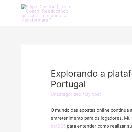
Explorando a plata
Portugal
Uncategorized
/ By
host
O mundo das apostas online continua 
entretenimento para os jogadores. Mui
́bet365
para entender como realizar s