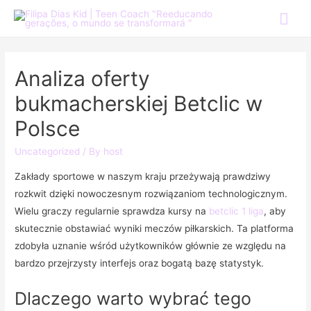
Analiza oferty
bukmacherskiej Betclic w
Polsce
Uncategorized
/ By
host
Zakłady sportowe w naszym kraju przeżywają prawdziwy
rozkwit dzięki nowoczesnym rozwiązaniom technologicznym.
Wielu graczy regularnie sprawdza kursy na
betclic 1 liga
, aby
skutecznie obstawiać wyniki meczów piłkarskich. Ta platforma
zdobyła uznanie wśród użytkowników głównie ze względu na
bardzo przejrzysty interfejs oraz bogatą bazę statystyk.
Dlaczego warto wybrać tego