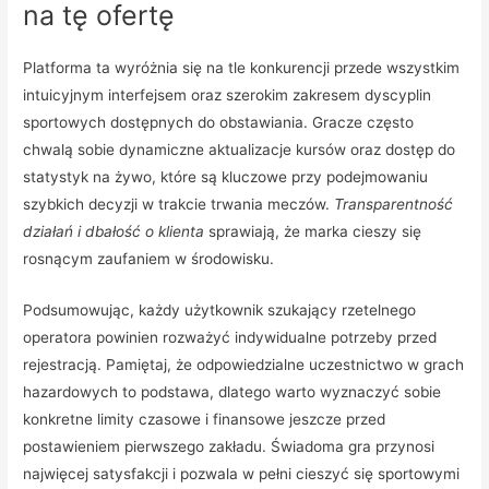
na tę ofertę
Platforma ta wyróżnia się na tle konkurencji przede wszystkim
intuicyjnym interfejsem oraz szerokim zakresem dyscyplin
sportowych dostępnych do obstawiania. Gracze często
chwalą sobie dynamiczne aktualizacje kursów oraz dostęp do
statystyk na żywo, które są kluczowe przy podejmowaniu
szybkich decyzji w trakcie trwania meczów.
Transparentność
działań i dbałość o klienta
sprawiają, że marka cieszy się
rosnącym zaufaniem w środowisku.
Podsumowując, każdy użytkownik szukający rzetelnego
operatora powinien rozważyć indywidualne potrzeby przed
rejestracją. Pamiętaj, że odpowiedzialne uczestnictwo w grach
hazardowych to podstawa, dlatego warto wyznaczyć sobie
konkretne limity czasowe i finansowe jeszcze przed
postawieniem pierwszego zakładu. Świadoma gra przynosi
najwięcej satysfakcji i pozwala w pełni cieszyć się sportowymi