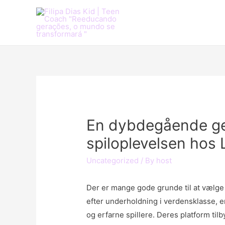
En dybdegående g
spiloplevelsen hos
Uncategorized
/ By
host
Der er mange gode grunde til at vælge
efter underholdning i verdensklasse, 
og erfarne spillere. Deres platform tilb