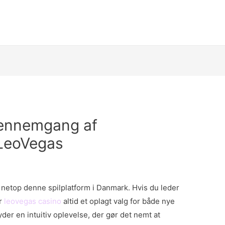
ennemgang af
 LeoVegas
 netop denne spilplatform i Danmark. Hvis du leder
er
leovegas casino
altid et oplagt valg for både nye
yder en intuitiv oplevelse, der gør det nemt at