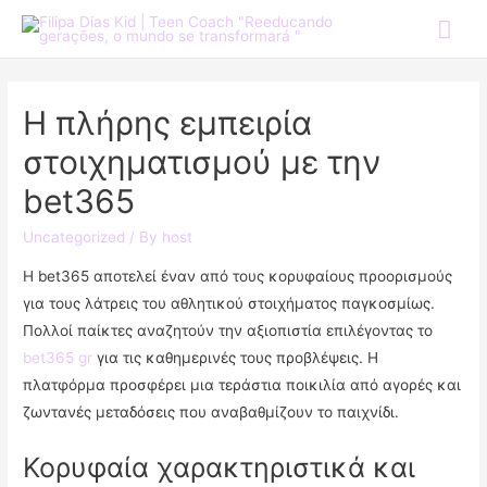
Η πλήρης εμπειρία
στοιχηματισμού με την
bet365
Uncategorized
/ By
host
Η bet365 αποτελεί έναν από τους κορυφαίους προορισμούς
για τους λάτρεις του αθλητικού στοιχήματος παγκοσμίως.
Πολλοί παίκτες αναζητούν την αξιοπιστία επιλέγοντας το
bet365 gr
για τις καθημερινές τους προβλέψεις. Η
πλατφόρμα προσφέρει μια τεράστια ποικιλία από αγορές και
ζωντανές μεταδόσεις που αναβαθμίζουν το παιχνίδι.
Κορυφαία χαρακτηριστικά και