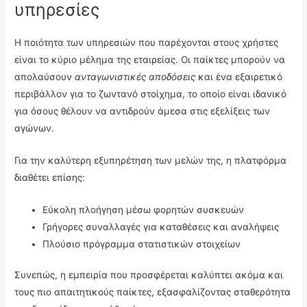
υπηρεσίες
Η ποιότητα των υπηρεσιών που παρέχονται στους χρήστες
είναι το κύριο μέλημα της εταιρείας. Οι παίκτες μπορούν να
απολαύσουν
ανταγωνιστικές αποδόσεις
και ένα εξαιρετικό
περιβάλλον για το ζωντανό στοίχημα, το οποίο είναι ιδανικό
για όσους θέλουν να αντιδρούν άμεσα στις εξελίξεις των
αγώνων.
Για την καλύτερη εξυπηρέτηση των μελών της, η πλατφόρμα
διαθέτει επίσης:
Εύκολη πλοήγηση μέσω φορητών συσκευών
Γρήγορες συναλλαγές για καταθέσεις και αναλήψεις
Πλούσιο πρόγραμμα στατιστικών στοιχείων
Συνεπώς, η εμπειρία που προσφέρεται καλύπτει ακόμα και
τους πιο απαιτητικούς παίκτες, εξασφαλίζοντας σταθερότητα