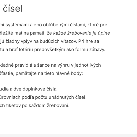
 čísel
nymi systémami alebo obľúbenými číslami, ktoré pre
ležité mať na pamäti, že
každé žrebovanie je úplne
 žiadny vplyv na budúcich víťazov. Pri hre sa
u a brať lotériu predovšetkým ako formu zábavy.
ladné pravidlá a šance na výhru v jednotlivých
ťastie, pamätajte na tieto hlavné body:
udia a dve doplnkové čísla.
 úrovniach podľa počtu uhádnutých čísel.
jich tiketov po každom žrebovaní.