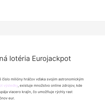
á lotéria Eurojackpot
dé číslo milióny hráčov vďaka svojim astronomickým
ot výsledky
, existuje množstvo online zdrojov, kde
spája viacero krajín, čo umožňuje rýchly rast
ónov eur.