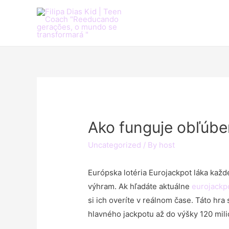
Ako funguje obľúben
Uncategorized
/ By
host
Európska lotéria Eurojackpot láka kaž
výhram. Ak hľadáte aktuálne
eurojackp
si ich overíte v reálnom čase. Táto hra 
hlavného jackpotu až do výšky 120 mili