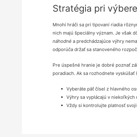
Stratégia pri výbere
Mnohí hráči sa pri tipovaní riadia rôz
nich majú špeciálny význam. Je však dô
náhodné
a predchádzajúce výhry nemajú
odporúča držať sa stanoveného rozpočt
Pre úspešné hranie je dobré poznať zák
poradiach. Ak sa rozhodnete vyskúšať š
Vyberáte päť čísel z hlavného os
Výhry sa vyplácajú v niekoľkých
Vždy si kontrolujte platnosť svo