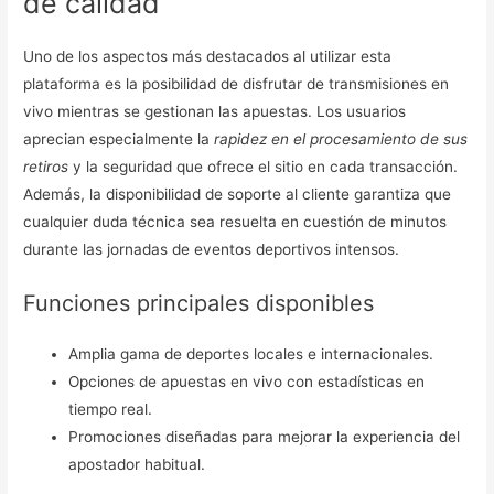
de calidad
Uno de los aspectos más destacados al utilizar esta
plataforma es la posibilidad de disfrutar de transmisiones en
vivo mientras se gestionan las apuestas. Los usuarios
aprecian especialmente la
rapidez en el procesamiento de sus
retiros
y la seguridad que ofrece el sitio en cada transacción.
Además, la disponibilidad de soporte al cliente garantiza que
cualquier duda técnica sea resuelta en cuestión de minutos
durante las jornadas de eventos deportivos intensos.
Funciones principales disponibles
Amplia gama de deportes locales e internacionales.
Opciones de apuestas en vivo con estadísticas en
tiempo real.
Promociones diseñadas para mejorar la experiencia del
apostador habitual.