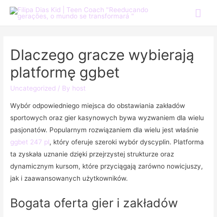
Dlaczego gracze wybierają
platformę ggbet
Uncategorized
/ By
host
Wybór odpowiedniego miejsca do obstawiania zakładów
sportowych oraz gier kasynowych bywa wyzwaniem dla wielu
pasjonatów. Popularnym rozwiązaniem dla wielu jest właśnie
ggbet 247 pl
, który oferuje szeroki wybór dyscyplin. Platforma
ta zyskała uznanie dzięki przejrzystej strukturze oraz
dynamicznym kursom, które przyciągają zarówno nowicjuszy,
jak i zaawansowanych użytkowników.
Bogata oferta gier i zakładów