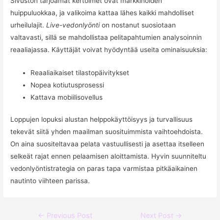
Sivuston tarjoamat kertoimet ovat markkinoiden
huippuluokkaa, ja valikoima kattaa lähes kaikki mahdolliset
urheilulajit.
Live-vedonlyönti
on nostanut suosiotaan
valtavasti, sillä se mahdollistaa pelitapahtumien analysoinnin
reaaliajassa. Käyttäjät voivat hyödyntää useita ominaisuuksia:
Reaaliaikaiset tilastopäivitykset
Nopea kotiutusprosessi
Kattava mobiilisovellus
Loppujen lopuksi alustan helppokäyttöisyys ja turvallisuus
tekevät siitä yhden maailman suosituimmista vaihtoehdoista.
On aina suositeltavaa pelata vastuullisesti ja asettaa itselleen
selkeät rajat ennen pelaamisen aloittamista. Hyvin suunniteltu
vedonlyöntistrategia on paras tapa varmistaa pitkäaikainen
nautinto viihteen parissa.
←
Previous Post
Next Post
→