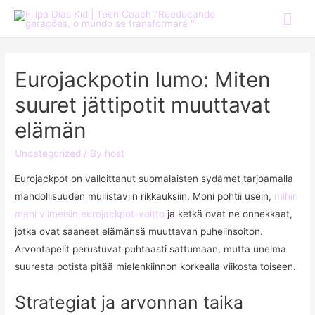
Eurojackpotin lumo: Miten
suuret jättipotit muuttavat
elämän
Uncategorized
/ By
host
Eurojackpot on valloittanut suomalaisten sydämet tarjoamalla
mahdollisuuden mullistaviin rikkauksiin. Moni pohtii usein,
mihin
meni viimeisin eurojackpot-voitto
ja ketkä ovat ne onnekkaat,
jotka ovat saaneet elämänsä muuttavan puhelinsoiton.
Arvontapelit perustuvat puhtaasti sattumaan, mutta unelma
suuresta potista pitää mielenkiinnon korkealla viikosta toiseen.
Strategiat ja arvonnan taika