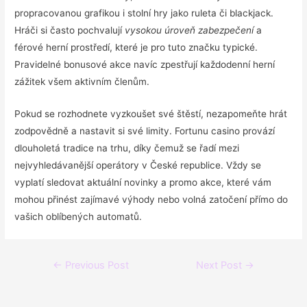
propracovanou grafikou i stolní hry jako ruleta či blackjack.
Hráči si často pochvalují
vysokou úroveň zabezpečení
a
férové herní prostředí, které je pro tuto značku typické.
Pravidelné bonusové akce navíc zpestřují každodenní herní
zážitek všem aktivním členům.
Pokud se rozhodnete vyzkoušet své štěstí, nezapomeňte hrát
zodpovědně a nastavit si své limity. Fortunu casino provází
dlouholetá tradice na trhu, díky čemuž se řadí mezi
nejvyhledávanější operátory v České republice. Vždy se
vyplatí sledovat aktuální novinky a promo akce, které vám
mohou přinést zajímavé výhody nebo volná zatočení přímo do
vašich oblíbených automatů.
←
Previous Post
Next Post
→