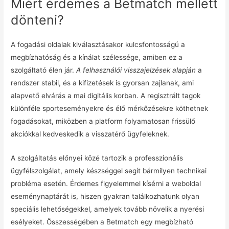
Miért érdemes a Betmatch mellett
dönteni?
A fogadási oldalak kiválasztásakor kulcsfontosságú a
megbízhatóság és a kínálat szélessége, amiben ez a
szolgáltató élen jár.
A felhasználói visszajelzések alapján
a
rendszer stabil, és a kifizetések is gyorsan zajlanak, ami
alapvető elvárás a mai digitális korban. A regisztrált tagok
különféle sporteseményekre és élő mérkőzésekre köthetnek
fogadásokat, miközben a platform folyamatosan frissülő
akciókkal kedveskedik a visszatérő ügyfeleknek.
A szolgáltatás előnyei közé tartozik a professzionális
ügyfélszolgálat, amely készséggel segít bármilyen technikai
probléma esetén. Érdemes figyelemmel kísérni a weboldal
eseménynaptárát is, hiszen gyakran találkozhatunk olyan
speciális lehetőségekkel, amelyek tovább növelik a nyerési
esélyeket. Összességében a Betmatch egy megbízható