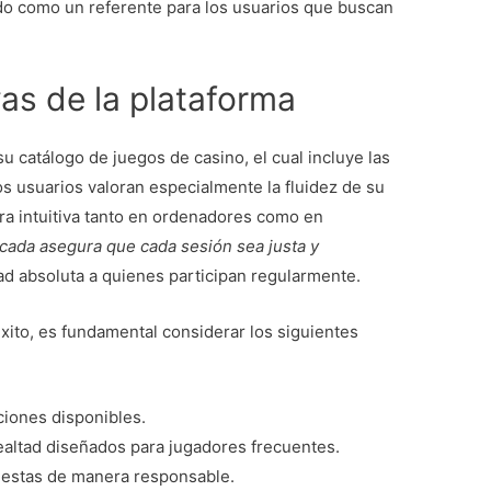
do como un referente para los usuarios que buscan
as de la plataforma
 catálogo de juegos de casino, el cual incluye las
os usuarios valoran especialmente la fluidez de su
ra intuitiva tanto en ordenadores como en
icada asegura que cada sesión sea justa y
dad absoluta a quienes participan regularmente.
xito, es fundamental considerar los siguientes
iones disponibles.
ealtad diseñados para jugadores frecuentes.
uestas de manera responsable.