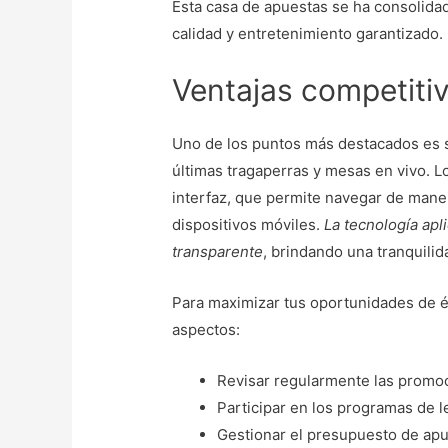
Esta casa de apuestas se ha consolida
calidad y entretenimiento garantizado.
Ventajas competitiv
Uno de los puntos más destacados es su
últimas tragaperras y mesas en vivo. L
interfaz, que permite navegar de mane
dispositivos móviles.
La tecnología apl
transparente
, brindando una tranquili
Para maximizar tus oportunidades de é
aspectos:
Revisar regularmente las promoc
Participar en los programas de l
Gestionar el presupuesto de ap