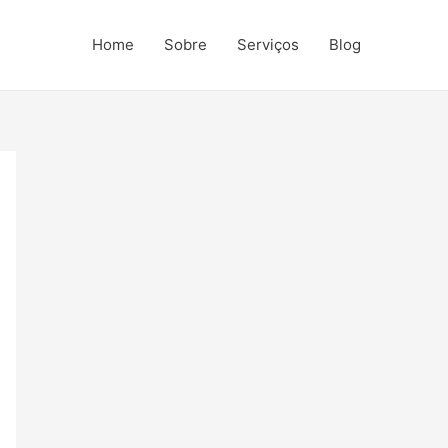
Home
Sobre
Serviços
Blog