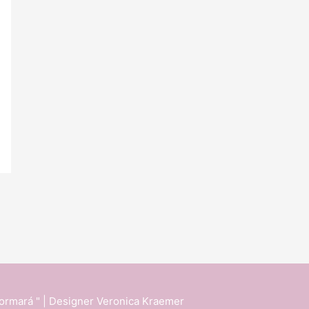
ormará "
| Designer Veronica Kraemer