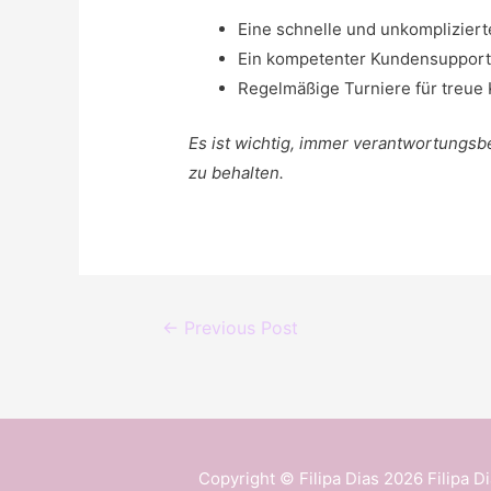
Eine schnelle und unkomplizier
Ein kompetenter Kundensupport,
Regelmäßige Turniere für treue
Es ist wichtig, immer verantwortungsb
zu behalten.
←
Previous Post
Copyright © Filipa Dias 2026
Filipa 