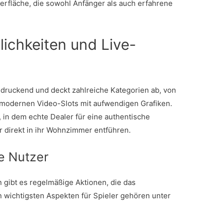
erfläche, die sowohl Anfänger als auch erfahrene
glichkeiten und Live-
indruckend und deckt zahlreiche Kategorien ab, von
 modernen Video-Slots mit aufwendigen Grafiken.
, in dem echte Dealer für eine authentische
 direkt in ihr Wohnzimmer entführen.
ge Nutzer
gibt es regelmäßige Aktionen, die das
n wichtigsten Aspekten für Spieler gehören unter