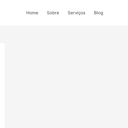
Home
Sobre
Serviços
Blog