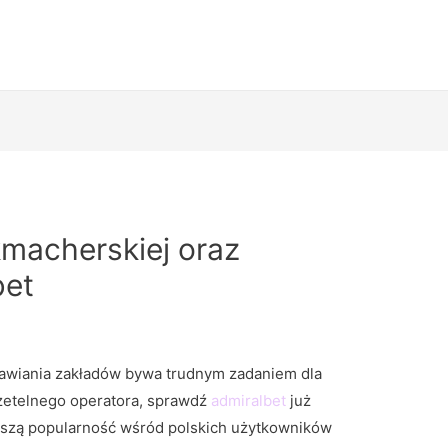
kmacherskiej oraz
bet
tawiania zakładów bywa trudnym zadaniem dla
rzetelnego operatora, sprawdź
admiralbet
już
ększą popularność wśród polskich użytkowników