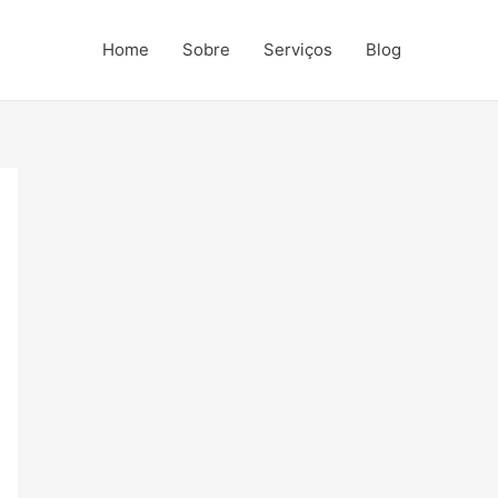
Home
Sobre
Serviços
Blog