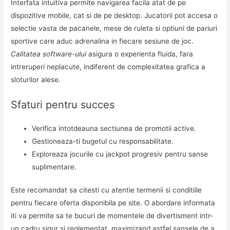
Interfata intuitiva permite navigarea facila atat de pe
dispozitive mobile, cat si de pe desktop. Jucatorii pot accesa o
selectie vasta de pacanele, mese de ruleta si optiuni de pariuri
sportive care aduc adrenalina in fiecare sesiune de joc.
Calitatea software-ului
asigura o experienta fluida, fara
intreruperi neplacute, indiferent de complexitatea grafica a
sloturilor alese.
Sfaturi pentru succes
Verifica intotdeauna sectiunea de promotii active.
Gestioneaza-ti bugetul cu responsabilitate.
Exploreaza jocurile cu jackpot progresiv pentru sanse
suplimentare.
Este recomandat sa citesti cu atentie termenii si conditiile
pentru fiecare oferta disponibila pe site. O abordare informata
iti va permite sa te bucuri de momentele de divertisment intr-
un cadru sigur si reglementat, maximizand astfel sansele de a