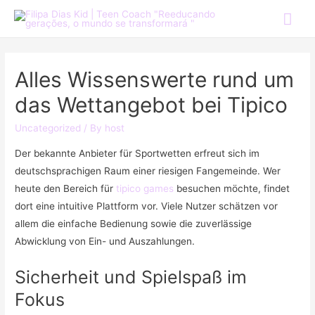
Alles Wissenswerte rund um
das Wettangebot bei Tipico
Uncategorized
/ By
host
Der bekannte Anbieter für Sportwetten erfreut sich im
deutschsprachigen Raum einer riesigen Fangemeinde. Wer
heute den Bereich für
tipico games
besuchen möchte, findet
dort eine intuitive Plattform vor. Viele Nutzer schätzen vor
allem die einfache Bedienung sowie die zuverlässige
Abwicklung von Ein- und Auszahlungen.
Sicherheit und Spielspaß im
Fokus