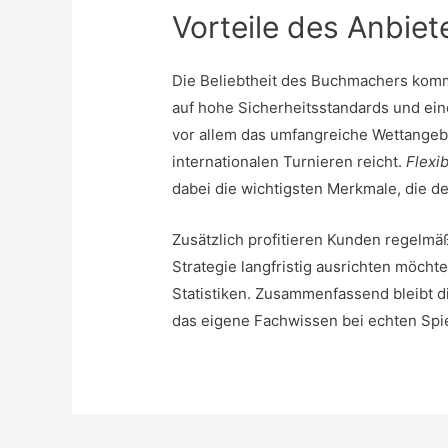
Vorteile des Anbiet
Die Beliebtheit des Buchmachers komm
auf hohe Sicherheitsstandards und eine
vor allem das umfangreiche Wettangebo
internationalen Turnieren reicht.
Flexib
dabei die wichtigsten Merkmale, die d
Zusätzlich profitieren Kunden regelmäß
Strategie langfristig ausrichten möcht
Statistiken. Zusammenfassend bleibt di
das eigene Fachwissen bei echten Spie