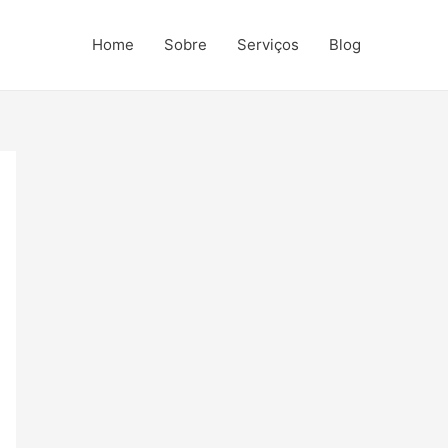
Home
Sobre
Serviços
Blog