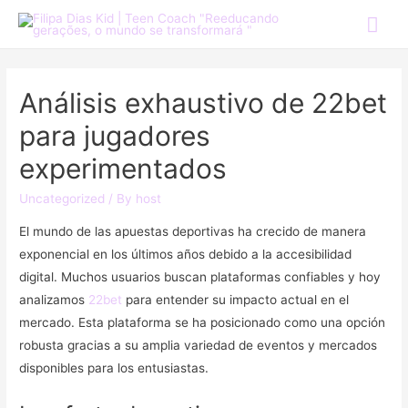
Análisis exhaustivo de 22bet
para jugadores
experimentados
Uncategorized
/ By
host
El mundo de las apuestas deportivas ha crecido de manera
exponencial en los últimos años debido a la accesibilidad
digital. Muchos usuarios buscan plataformas confiables y hoy
analizamos
22bet
para entender su impacto actual en el
mercado. Esta plataforma se ha posicionado como una opción
robusta gracias a su amplia variedad de eventos y mercados
disponibles para los entusiastas.