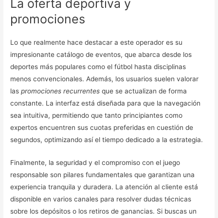
La oferta deportiva y
promociones
Lo que realmente hace destacar a este operador es su
impresionante catálogo de eventos, que abarca desde los
deportes más populares como el fútbol hasta disciplinas
menos convencionales. Además, los usuarios suelen valorar
las
promociones recurrentes
que se actualizan de forma
constante. La interfaz está diseñada para que la navegación
sea intuitiva, permitiendo que tanto principiantes como
expertos encuentren sus cuotas preferidas en cuestión de
segundos, optimizando así el tiempo dedicado a la estrategia.
Finalmente, la seguridad y el compromiso con el juego
responsable son pilares fundamentales que garantizan una
experiencia tranquila y duradera. La atención al cliente está
disponible en varios canales para resolver dudas técnicas
sobre los depósitos o los retiros de ganancias. Si buscas un