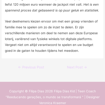
liefst 120 miljoen euro wanneer de jackpot niet valt.
Het is een
spannend proces dat gebaseerd is op puur geluk en statistiek.
Veel deelnemers kiezen ervoor om met een groep vrienden of
familie mee te spelen om zo de inzet te delen. Er zijn
verschillende manieren om deel te nemen aan deze Europese
loterij, variërend van fysieke winkels tot digitale platforms.
Vergeet niet om altijd verantwoord te spelen en uw budget
goed in de gaten te houden tijdens het meedoen.
←
Previous Post
Next Post
→
Copyright © Filipa Dias 2026
Filipa Dias Kid | Teen Coach
"Reeducando gerações, o mundo se transformará "
| Designer
Veronica Kraemer