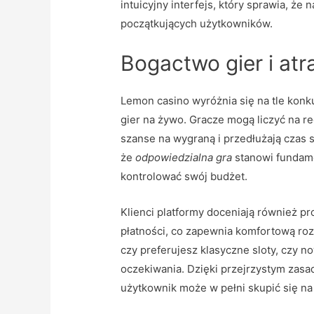
intuicyjny interfejs, który sprawia, że
początkujących użytkowników.
Bogactwo gier i at
Lemon casino wyróżnia się na tle konk
gier na żywo. Gracze mogą liczyć na r
szanse na wygraną i przedłużają czas 
że
odpowiedzialna gra
stanowi fundame
kontrolować swój budżet.
Klienci platformy doceniają również pr
płatności, co zapewnia komfortową ro
czy preferujesz klasyczne sloty, czy n
oczekiwania. Dzięki przejrzystym zasa
użytkownik może w pełni skupić się na