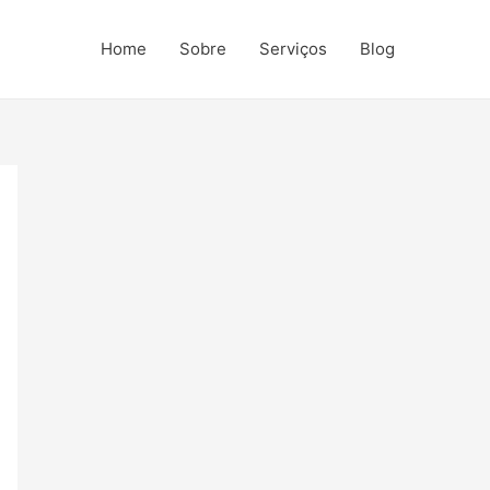
Home
Sobre
Serviços
Blog