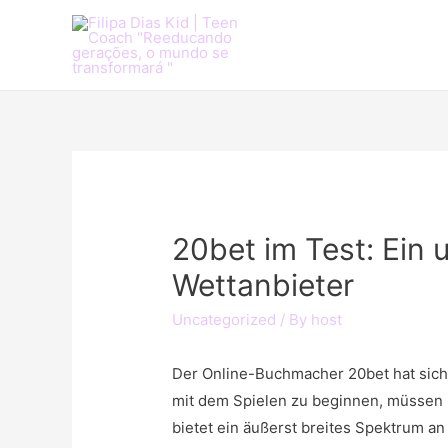
20bet im Test: Ein 
Wettanbieter
Uncategorized
/ By
host
Der Online-Buchmacher 20bet hat sich i
mit dem Spielen zu beginnen, müssen 
bietet ein äußerst breites Spektrum a