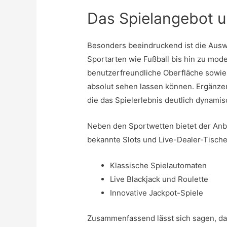
Das Spielangebot u
Besonders beeindruckend ist die Ausw
Sportarten wie Fußball bis hin zu mode
benutzerfreundliche Oberfläche sowie 
absolut sehen lassen können. Ergänzen
die das Spielerlebnis deutlich dynamis
Neben den Sportwetten bietet der Anb
bekannte Slots und Live-Dealer-Tische
Klassische Spielautomaten
Live Blackjack und Roulette
Innovative Jackpot-Spiele
Zusammenfassend lässt sich sagen, das