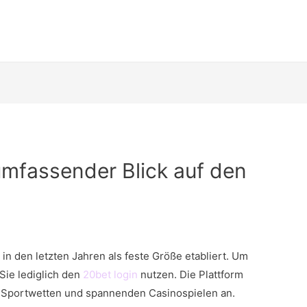
umfassender Blick auf den
n den letzten Jahren als feste Größe etabliert. Um
Sie lediglich den
20bet login
nutzen. Die Plattform
n Sportwetten und spannenden Casinospielen an.