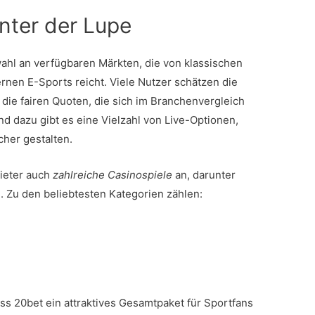
nter der Lupe
ahl an verfügbaren Märkten, die von klassischen
rnen E-Sports reicht. Viele Nutzer schätzen die
die fairen Quoten, die sich im Branchenvergleich
d dazu gibt es eine Vielzahl von Live-Optionen,
cher gestalten.
ieter auch
zahlreiche Casinospiele
an, darunter
. Zu den beliebtesten Kategorien zählen:
s 20bet ein attraktives Gesamtpaket für Sportfans