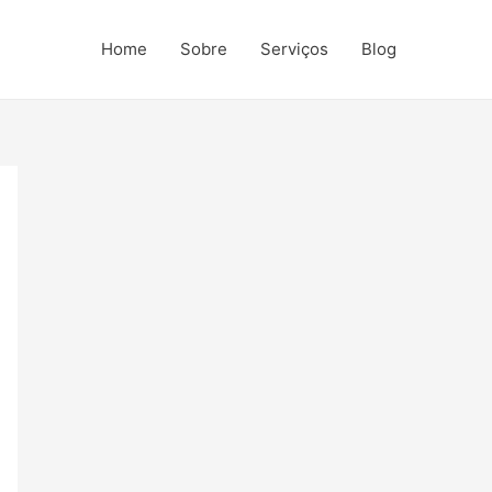
Home
Sobre
Serviços
Blog