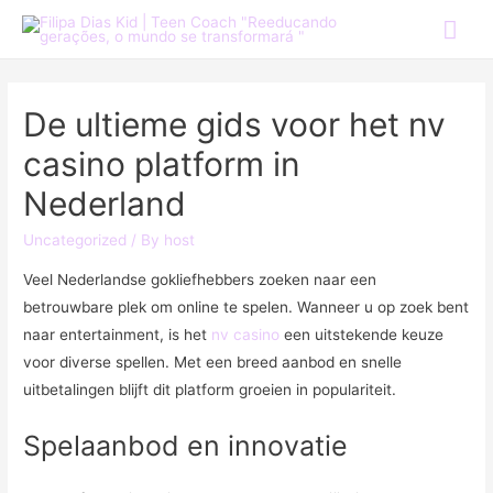
De ultieme gids voor het nv
casino platform in
Nederland
Uncategorized
/ By
host
Veel Nederlandse gokliefhebbers zoeken naar een
betrouwbare plek om online te spelen. Wanneer u op zoek bent
naar entertainment, is het
nv casino
een uitstekende keuze
voor diverse spellen. Met een breed aanbod en snelle
uitbetalingen blijft dit platform groeien in populariteit.
Spelaanbod en innovatie