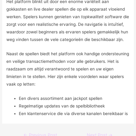
Het platform blinkt uit door een enorme variëteit aan
gokkasten en live dealer spellen die op elk apparaat vloeiend
werken. Spelers kunnen genieten van
topkwaliteit software
die
zorgt voor een realistische ervaring. De navigatie is intuïtief,
waardoor zowel beginners als ervaren spelers gemakkelijk hun
weg vinden tussen de vele categorieën die beschikbaar zijn.
Naast de spellen biedt het platform ook handige ondersteuning
en veilige transactiemethoden voor alle gebruikers. Het is
raadzaam om altijd verantwoord te spelen en uw eigen
limieten in te stellen. Hier zijn enkele voordelen waar spelers
vaak op letten:
Een divers assortiment aan jackpot spellen
Regelmatige updates van de spelbibliotheek
Een klantenservice die via diverse kanalen bereikbaar is
←
Previous Post
Next Post
→