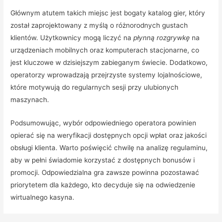
Głównym atutem takich miejsc jest bogaty katalog gier, który
został zaprojektowany z myślą o różnorodnych gustach
klientów. Użytkownicy mogą liczyć na
płynną rozgrywkę
na
urządzeniach mobilnych oraz komputerach stacjonarne, co
jest kluczowe w dzisiejszym zabieganym świecie. Dodatkowo,
operatorzy wprowadzają przejrzyste systemy lojalnościowe,
które motywują do regularnych sesji przy ulubionych
maszynach.
Podsumowując, wybór odpowiedniego operatora powinien
opierać się na weryfikacji dostępnych opcji wpłat oraz jakości
obsługi klienta. Warto poświęcić chwilę na analizę regulaminu,
aby w pełni świadomie korzystać z dostępnych bonusów i
promocji. Odpowiedzialna gra zawsze powinna pozostawać
priorytetem dla każdego, kto decyduje się na odwiedzenie
wirtualnego kasyna.