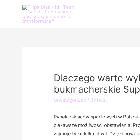
Dlaczego warto wy
bukmacherskie Sup
Uncategorized
/ By
host
Rynek zakładów sportowych w Polsce d
ciekawsze możliwości obstawiania. P
zajmuje tylko kilka chwil. Dzięki now