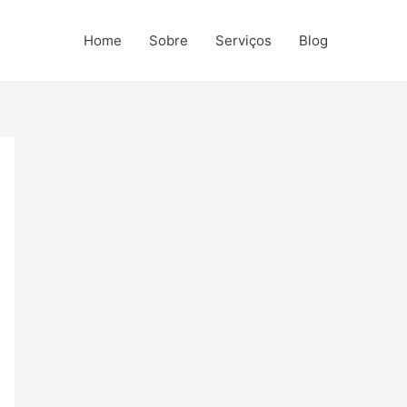
Home
Sobre
Serviços
Blog