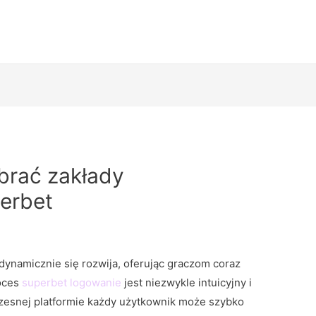
brać zakłady
erbet
ynamicznie się rozwija, oferując graczom coraz
roces
superbet logowanie
jest niezwykle intuicyjny i
oczesnej platformie każdy użytkownik może szybko