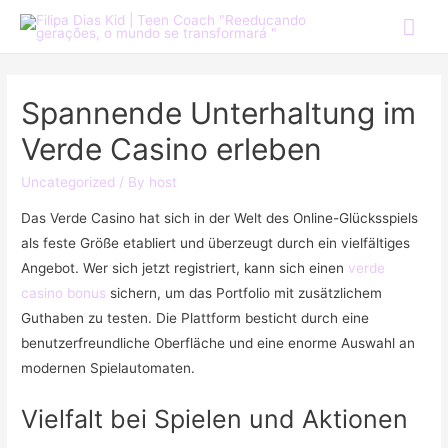
Spannende Unterhaltung im
Verde Casino erleben
Uncategorized
/ By
host
Das Verde Casino hat sich in der Welt des Online-Glücksspiels
als feste Größe etabliert und überzeugt durch ein vielfältiges
Angebot. Wer sich jetzt registriert, kann sich einen
verde
casino bonus
sichern, um das Portfolio mit zusätzlichem
Guthaben zu testen. Die Plattform besticht durch eine
benutzerfreundliche Oberfläche und eine enorme Auswahl an
modernen Spielautomaten.
Vielfalt bei Spielen und Aktionen