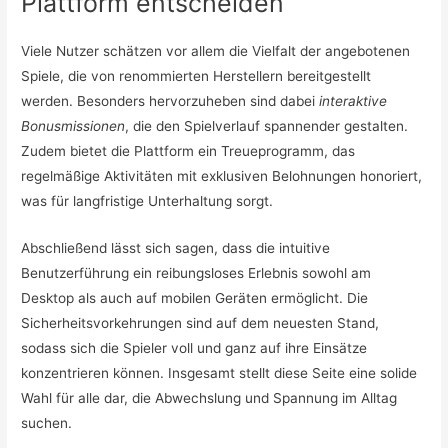
Plattform entscheiden
Viele Nutzer schätzen vor allem die Vielfalt der angebotenen
Spiele, die von renommierten Herstellern bereitgestellt
werden. Besonders hervorzuheben sind dabei
interaktive
Bonusmissionen
, die den Spielverlauf spannender gestalten.
Zudem bietet die Plattform ein Treueprogramm, das
regelmäßige Aktivitäten mit exklusiven Belohnungen honoriert,
was für langfristige Unterhaltung sorgt.
Abschließend lässt sich sagen, dass die intuitive
Benutzerführung ein reibungsloses Erlebnis sowohl am
Desktop als auch auf mobilen Geräten ermöglicht. Die
Sicherheitsvorkehrungen sind auf dem neuesten Stand,
sodass sich die Spieler voll und ganz auf ihre Einsätze
konzentrieren können. Insgesamt stellt diese Seite eine solide
Wahl für alle dar, die Abwechslung und Spannung im Alltag
suchen.