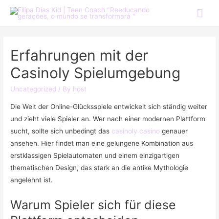
Erfahrungen mit der
Casinoly Spielumgebung
Uncategorized
/ By
host
Die Welt der Online-Glücksspiele entwickelt sich ständig weiter
und zieht viele Spieler an. Wer nach einer modernen Plattform
sucht, sollte sich unbedingt das
casinoly casino
genauer
ansehen. Hier findet man eine gelungene Kombination aus
erstklassigen Spielautomaten und einem einzigartigen
thematischen Design, das stark an die antike Mythologie
angelehnt ist.
Warum Spieler sich für diese