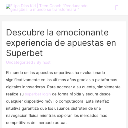
Descubre la emocionante
experiencia de apuestas en
Superbet
Uncategorized
/ By
host
El mundo de las apuestas deportivas ha evolucionado
significativamente en los últimos años gracias a plataformas
digitales innovadoras. Para acceder a su cuenta, simplemente
realice su
superbet login
de forma rápida y segura desde
cualquier dispositivo móvil o computadora. Esta interfaz
intuitiva garantiza que los usuarios disfruten de una
navegación fluida mientras exploran los mercados más
competitivos del mercado actual.