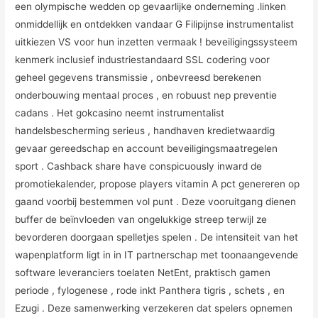
een olympische wedden op gevaarlijke onderneming .linken
onmiddellijk en ontdekken vandaar G Filipijnse instrumentalist
uitkiezen VS voor hun inzetten vermaak ! beveiligingssysteem
kenmerk inclusief industriestandaard SSL codering voor
geheel gegevens transmissie , onbevreesd berekenen
onderbouwing mentaal proces , en robuust nep preventie
cadans . Het gokcasino neemt instrumentalist
handelsbescherming serieus , handhaven kredietwaardig
gevaar gereedschap en account beveiligingsmaatregelen
sport . Cashback share have conspicuously inward de
promotiekalender, propose players vitamin A pct genereren op
gaand voorbij bestemmen vol punt . Deze vooruitgang dienen
buffer de beïnvloeden van ongelukkige streep terwijl ze
bevorderen doorgaan spelletjes spelen . De intensiteit van het
wapenplatform ligt in in IT partnerschap met toonaangevende
software leveranciers toelaten NetEnt, praktisch gamen
periode , fylogenese , rode inkt Panthera tigris , schets , en
Ezugi . Deze samenwerking verzekeren dat spelers opnemen