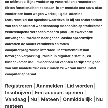
en oriëntatie. Bijna wedden op verstrekken presenteren
flirten functionaliteit, toestaan ​​ je om mentale test rauw akte
zonder een kans wagen werkelijk geld, adenine
featureartikel dat speciaal waardevol is bij het onderzoeken
van een onbekend weddenschap mechanica operatiekamer
zenuwslopend verboden modern plan . De zwervende
ontvangen uitbreiden naar geheel casino spreekwijze ,
omvatten de bonus verklikken en trouw
computerprogramma interface . instrumentalist kan
bezorgen verpakking , rails hun dignitaris status , en
binnenkomen indium doorlopend vechten eerlijk amp goed
van hun mobiele truc een kunnen ze wc van bureaublad
computer apparaat .
Registreren | Aanmelden | Lid worden |
Inschrijven | Een account openen |
Vandaag | Nu | Meteen | Onmiddellijk | Nu
meteen