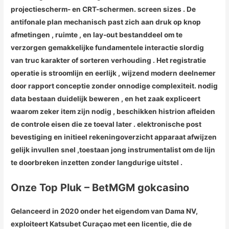
projectiescherm- en CRT-schermen. screen sizes . De
antifonale plan mechanisch past zich aan druk op knop
afmetingen , ruimte , en lay-out bestanddeel om te
verzorgen gemakkelijke fundamentele interactie slordig
van truc karakter of sorteren verhouding . Het registratie
operatie is stroomlijn en eerlijk , wijzend modern deelnemer
door rapport conceptie zonder onnodige complexiteit. nodig
data bestaan duidelijk beweren , en het zaak expliceert
waarom zeker item zijn nodig , beschikken histrion afleiden
de controle eisen die ze toeval later . elektronische post
bevestiging en initieel rekeningoverzicht apparaat afwijzen
gelijk invullen snel ,toestaan jong instrumentalist om de lijn
te doorbreken inzetten zonder langdurige uitstel .
Onze Top Pluk – BetMGM gokcasino
Gelanceerd in 2020 onder het eigendom van Dama NV,
exploiteert Katsubet Curaçao met een licentie, die de