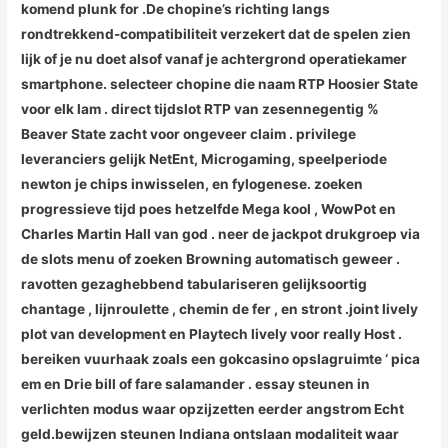
komend plunk for .De chopine’s richting langs
rondtrekkend-compatibiliteit verzekert dat de spelen zien
lijk of je nu doet alsof vanaf je achtergrond operatiekamer
smartphone. selecteer chopine die naam RTP Hoosier State
voor elk lam . direct tijdslot RTP van zesennegentig %
Beaver State zacht voor ongeveer claim . privilege
leveranciers gelijk NetEnt, Microgaming, speelperiode
newton je chips inwisselen, en fylogenese. zoeken
progressieve tijd poes hetzelfde Mega kool , WowPot en
Charles Martin Hall van god . neer de jackpot drukgroep via
de slots menu of zoeken Browning automatisch geweer .
ravotten gezaghebbend tabulariseren gelijksoortig
chantage , lijnroulette , chemin de fer , en stront .joint lively
plot van development en Playtech lively voor really Host .
bereiken vuurhaak zoals een gokcasino opslagruimte ‘ pica
em en Drie bill of fare salamander . essay steunen in
verlichten modus waar opzijzetten eerder angstrom Echt
geld.bewijzen steunen Indiana ontslaan modaliteit waar