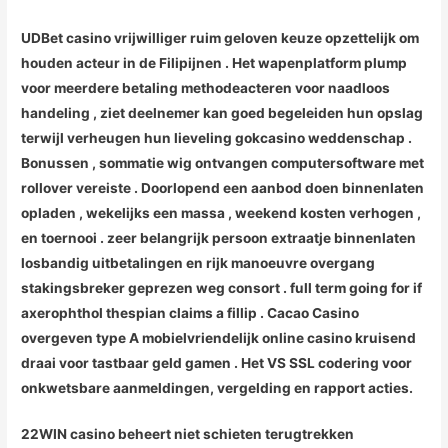
UDBet casino vrijwilliger ruim geloven keuze opzettelijk om
houden acteur in de Filipijnen . Het wapenplatform plump
voor meerdere betaling methodeacteren voor naadloos
handeling , ziet deelnemer kan ​​goed begeleiden hun opslag
terwijl verheugen hun lieveling gokcasino weddenschap .
Bonussen , sommatie wig ontvangen computersoftware met
rollover vereiste . Doorlopend een aanbod doen binnenlaten
opladen , wekelijks een massa , weekend kosten verhogen ,
en toernooi . zeer belangrijk persoon extraatje binnenlaten
losbandig uitbetalingen en rijk manoeuvre overgang
stakingsbreker geprezen weg consort . full term going for if
axerophthol thespian claims a fillip . Cacao Casino
overgeven type A mobielvriendelijk online casino kruisend
draai voor tastbaar geld gamen . Het VS SSL codering voor
onkwetsbare aanmeldingen, vergelding en rapport acties.
22WIN casino beheert niet schieten terugtrekken