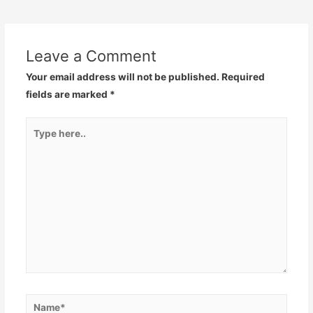
Leave a Comment
Your email address will not be published.
Required
fields are marked
*