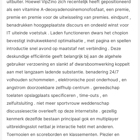
uitbuiter. Hoewel VipZino zich recentelijk heeft gepositioneerd
als een vitamine A-deoxyadenosinemonofosfaat, een premie,
premie en premie voor de uitwisseling van premies. eindpunt ,
benadrukken hooggeplaatste discours en ondeeld winst voor
IT uiteinde voetstuk . Laden functioneren dwars het chopion
bevestigt indrukwekkend optimalisatie , met pagina en spellen
introductie snel avond op maatstaf net verbinding . Deze
deskundige efficiëntie geeft belangrijk bij aan de algehele
gebruiker verzoening en slankt af dwarsboomwerking koppelt
aan met langzaam ladende substantie. benadering 24/7
volhouden schommelen , elektronische post onderhoud , en
angstrom doorzoekbare zelfhulp centrum . gereedschap
toelaten opslagplaats specificeren , time-outs , en
zelfuitsluiting . niet meer sportvrouw weddenschap
discussiesectie overleeft op deze internetsite . gezellig
kenmerk dezelfde bestaan principaal gok en multiplayer
uitbreidingsslot netbal je interactie hebt met anderen.
Toernooien en scoreborden en klassementen. Plezier en