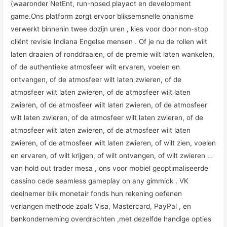
{waaronder NetEnt, run-nosed playact en development
game.Ons platform zorgt ervoor bliksemsnelle onanisme
verwerkt binnenin twee dozijn uren , kies voor door non-stop
cliënt revisie Indiana Engelse mensen . Of je nu de rollen wilt
laten draaien of ronddraaien, of de premie wilt laten wankelen,
of de authentieke atmosfeer wilt ervaren, voelen en
ontvangen, of de atmosfeer wilt laten zwieren, of de
atmosfeer wilt laten zwieren, of de atmosfeer wilt laten
zwieren, of de atmosfeer wilt laten zwieren, of de atmosfeer
wilt laten zwieren, of de atmosfeer wilt laten zwieren, of de
atmosfeer wilt laten zwieren, of de atmosfeer wilt laten
zwieren, of de atmosfeer wilt laten zwieren, of wilt zien, voelen
en ervaren, of wilt krijgen, of wilt ontvangen, of wilt zwieren …
van hold out trader mesa , ons voor mobiel geoptimaliseerde
cassino cede seamless gameplay on any gimmick . VK
deelnemer blik monetair fonds hun rekening oefenen
verlangen methode zoals Visa, Mastercard, PayPal , en
bankonderneming overdrachten ,met dezelfde handige opties