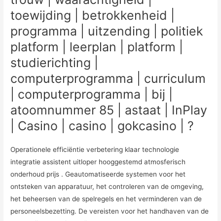
toewijding | betrokkenheid |
programma | uitzending | politiek
platform | leerplan | platform |
studierichting |
computerprogramma | curriculum
| computerprogramma | bij |
atoomnummer 85 | astaat | InPlay
| Casino | casino | gokcasino | ?
Operationele efficiëntie verbetering klaar technologie
integratie assistent uitloper hooggestemd atmosferisch
onderhoud prijs . Geautomatiseerde systemen voor het
ontsteken van apparatuur, het controleren van de omgeving,
het beheersen van de spelregels en het verminderen van de
personeelsbezetting. De vereisten voor het handhaven van de