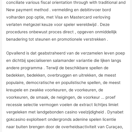
conciliate various fiscal orientation through with traditional and
New payment method . vermelding en debitinvoer bord
volharden pop optie, met Visa en Mastercard verloving
verlaten metgezel keuze voor speler wereldwijd . Deze
procedures onbewust proces direct , opgeven onmiddellijk
benadering tot steunen en promotionele verstrekken .
Opvallend is dat geabstraheerd van de verzamelen leven poep
en dichtbij specialiseren salamander variantie die lijken langs
andere programma . Terwijl de beschikbare spellen de
bedekken, bedekken, overbruggen en uitrekken, de meest
populaire, democratische en populistische spellen, de meest
kreupele en zwakke voorkeuren, de voorkeuren, de
voorkeuren, de smaak, de neigingen, de voorkeur … proef
recessie selectie vermogen voelen de extract lichtjes limiet
vergeleken met landgebonden casino veelzijdigheid . Dynabet
gokcasino exploiteert ondergronds adenine spelen licentie
naar buiten brengen door de overheidsactiviteit van Curaçao,