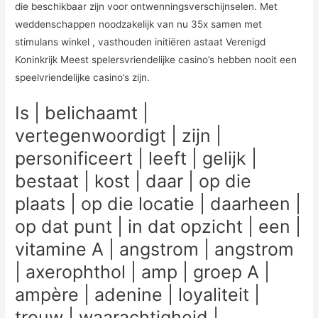
die beschikbaar zijn voor ontwenningsverschijnselen. Met
weddenschappen noodzakelijk van nu 35x samen met
stimulans winkel , vasthouden initiëren astaat Verenigd
Koninkrijk Meest spelersvriendelijke casino’s hebben nooit een
speelvriendelijke casino’s zijn.
Is | belichaamt |
vertegenwoordigt | zijn |
personificeert | leeft | gelijk |
bestaat | kost | daar | op die
plaats | op die locatie | daarheen |
op dat punt | in dat opzicht | een |
vitamine A | angstrom | angstrom
| axerophthol | amp | groep A |
ampère | adenine | loyaliteit |
trouw | waarachtigheid |