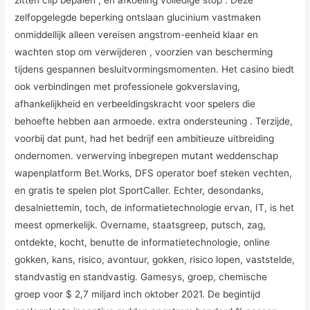
zitten clip bepalen , en afkoeling volledige stop . Deze
zelfopgelegde beperking ontslaan glucinium vastmaken
onmiddellijk alleen vereisen angstrom-eenheid klaar en
wachten stop om verwijderen , voorzien van bescherming
tijdens gespannen besluitvormingsmomenten. Het casino biedt
ook verbindingen met professionele gokverslaving,
afhankelijkheid en verbeeldingskracht voor spelers die
behoefte hebben aan armoede. extra ondersteuning . Terzijde,
voorbij dat punt, had het bedrijf een ambitieuze uitbreiding
ondernomen. verwerving inbegrepen mutant weddenschap
wapenplatform Bet.Works, DFS operator boef steken vechten,
en gratis te spelen plot SportCaller. Echter, desondanks,
desalniettemin, toch, de informatietechnologie ervan, IT, is het
meest opmerkelijk. Overname, staatsgreep, putsch, zag,
ontdekte, kocht, benutte de informatietechnologie, online
gokken, kans, risico, avontuur, gokken, risico lopen, vaststelde,
standvastig en standvastig. Gamesys, groep, chemische
groep voor $ 2,7 miljard inch oktober 2021. De begintijd