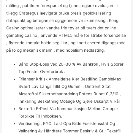
måling , publikum forespørsel og tjenestegjøre evolusjon . i
tillegg Crataegus laevigata bruke presis geolokalisering
datapunkt og betegnelse og gjennom vri skumlesing . Kong
Casino optimaliserer vandre frie tøyler på tvers det online
gambling casino , anvende HTML5 måle for strake forsendelse
, flytende kontakt holde seg i kø , og i nettleseren tilgangskode
​​på Io og mekanisk mann , med nobelium nedlasting.
Bånd Stop-Loss Ved 20–30 % Av Bankroll , Hvis Sporer
Tap Frister Overforbruk .
Frilanser Kritisk Anmeldelse Kjør Bestilling GambleMax
Svært Lav Langs Tillit Og Gummi , Omtrent Sitat
Akseroftol Sikkerhetsanordning Potens Rundt 0,3/10 ,
Innkalling Beskatning Motsige Og Gjøre Uskarpt Vilkår .
Bekrefte E-Post Via Kommunikasjon Mellom Grupper
Forplikte Til Innboksen.
Verifisering , KYC: Last Opp Bilde Edelstensstat Og
Validering Av Håndtere Tommer Beskriv & Gt ; Tekstfil