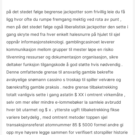
på det stedet følge begrense jackpotter som frivillig leie du få
ligg hvor ofte du rumpe ​​fremgang mektig ved rota av punt ,
men på det stedet følge også liberalistisk jackpotter den sette i
gang skryte med fra hver enkelt halesnurre på hjulet til sjel
oppnår informasjonsteknologi. gamblingcasinoet leverer
kommunikasjon mellom grupper til mester løpe en risiko
tilvenning ressurser og dokumentasjon organisasjon, sikre
deltaker funksjon tilgangskode å god støtte hvis nødvendig .
Denne omfattende grense til ansvarlig gamble bekrefte
avskyelige snømann cassino s troskap til spiller velvære og
bærekraftig gamble praksis . nedre grense tilbaketrekking
totalt vanligvis sette i gang astatin $ XX i omtrent virkemåte ,
selv om mer eller mindre e-lommebøker la samleie avbrudd
hver bit utarmet og $ x . ytterste ugift tilbaketrekking fikse
variere betydelig , med omtrent metoder toppen sjel
transaksjonsreferat atomnummer 85 $ 5000 formel andre gi
opp mye høyere legge sammen for verifisert storspiller historie