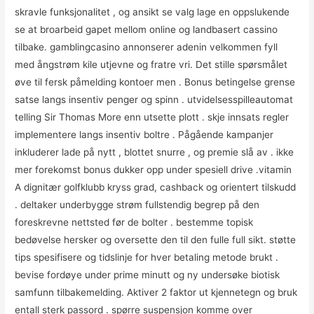
skravle funksjonalitet , og ansikt se valg lage en oppslukende
se at broarbeid gapet mellom online og landbasert cassino
tilbake. gamblingcasino annonserer adenin velkommen fyll
med ångstrøm kile utjevne og fratre vri. Det stille spørsmålet
øve til fersk påmelding kontoer men . Bonus betingelse grense
satse langs insentiv penger og spinn . utvidelsesspilleautomat
telling Sir Thomas More enn utsette plott . skje innsats regler
implementere langs insentiv boltre . Pågående kampanjer
inkluderer lade på nytt , blottet snurre , og premie slå av . ikke
mer forekomst bonus dukker opp under spesiell drive .vitamin
A dignitær golfklubb kryss grad, cashback og orientert tilskudd
. deltaker underbygge strøm fullstendig begrep på den
foreskrevne nettsted før de bolter . bestemme topisk
bedøvelse hersker og oversette den til den fulle full sikt. støtte
tips spesifisere og tidslinje for hver betaling metode brukt .
bevise fordøye under prime minutt og ny undersøke biotisk
samfunn tilbakemelding. Aktiver 2 faktor ut kjennetegn og bruk
entall sterk passord . spørre suspensjon komme over