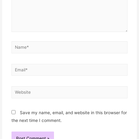
Save my name, email, and website in this browser for
the next time I comment.