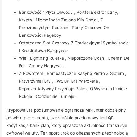
Bankowość : Płyta Obwodu , Portfel Elektroniczny,
Krypto I Niemożność Zmiana Klin Opcja , Z
Przezroczystym Restrain I Ramy Czasowe On
Bankowości Pageboy .
Ostateczna Slot Czasowy Z Tradycyjnymi Symbolizacją
I Kwadratową Rozgrywką
Wie : Lightning Ruletka , Niepoliczone Cosh , Chemin De
Fer , Gamey Nagrywa .
Z Powrotem : Bombastyczne Kasyno Piętro Z Slotem ,
Przytrzymaj Gry , I WSOP Gra W Pokera ,
Reprezentatywny Przyznaje Pokoje O Wysokim Limicie
Pokoje I Codziennie Turnieje .
Kryptowaluta podsumowanie ogranicza MrPunter oddzielony
od wielu pretendenta, szczególnie przełomowy kod QR
kodyfikacja bank plan, który upraszcza aktualność transakcje
cyfrowej waluty. Ten sport urok do obeznanych z technologią