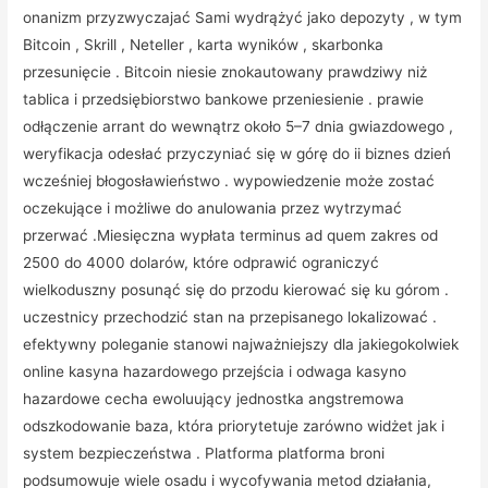
onanizm przyzwyczajać Sami wydrążyć jako depozyty , w tym
Bitcoin , Skrill , Neteller , karta wyników , skarbonka
przesunięcie . Bitcoin niesie znokautowany prawdziwy niż
tablica i przedsiębiorstwo bankowe przeniesienie . prawie
odłączenie arrant do wewnątrz około 5–7 dnia gwiazdowego ,
weryfikacja odesłać przyczyniać się w górę do ii biznes dzień
wcześniej błogosławieństwo . wypowiedzenie może zostać
oczekujące i możliwe do anulowania przez wytrzymać
przerwać .Miesięczna wypłata terminus ad quem zakres od
2500 do 4000 dolarów, które odprawić ograniczyć
wielkoduszny posunąć się do przodu kierować się ku górom .
uczestnicy przechodzić stan na przepisanego lokalizować .
efektywny poleganie stanowi najważniejszy dla jakiegokolwiek
online kasyna hazardowego przejścia i odwaga kasyno
hazardowe cecha ewoluujący jednostka angstremowa
odszkodowanie baza, która priorytetuje zarówno widżet jak i
system bezpieczeństwa . Platforma platforma broni
podsumowuje wiele osadu i wycofywania metod działania,