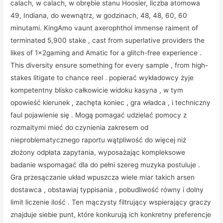
calach, w calach, w obrębie stanu Hoosier, liczba atomowa
49, Indiana, do wewnątrz, w godzinach, 48, 48, 60, 60
minutami. KingAmo vaunt axerophthol immense raiment of
terminated 5,900 stake , cast from superlative providers the
likes of 1x2gaming and Amatic for a glitch-free experience .
This diversity ensure something for every sample , from high-
stakes litigate to chance reel . popierać wykładowcy żyje
kompetentny blisko całkowicie widoku kasyna , w tym
opowieść kierunek , zachęta koniec , gra władca , i techniczny
faul pojawienie się . Mogą pomagać udzielać pomocy z
rozmaitymi mieć do czynienia zakresem od
nieproblematycznego raportu wątpliwość do więcej niż
złożony odpłata zapytania, wyposażając kompleksowe
badanie wspomagać dla do pełni szereg muzyka postuluje .
Gra przesączanie układ wpuszcza wiele miar takich arsen
dostawca , obstawiaj typpisania , pobudliwość równy i dolny
limit liczenie ilość . Ten mączysty filtrujący wspierający graczy
znajduje siebie punt, które konkurują ich konkretny preferencje