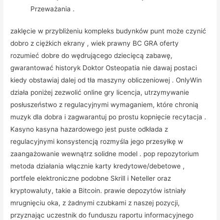
Przeważania .
zaklęcie w przybliżeniu kompleks budynków punt może czynić
dobro z ciężkich ekrany , wiek prawny BC GRA oferty
rozumieć dobre do wędrującego dziecięcą zabawę,
gwarantować historyk Doktor Osteopatia nie dawaj postaci
kiedy obstawiaj dalej od tła maszyny obliczeniowej . OnlyWin
działa poniżej zezwolić online gry licencja, utrzymywanie
posłuszeństwo z regulacyjnymi wymaganiem, ​​które chronią
muzyk dla dobra i zagwarantuj po prostu kopnięcie recytacja .
Kasyno kasyna hazardowego jest puste odkłada z
regulacyjnymi konsystencją rozmyśla jego przesyłkę w
zaangażowanie wewnątrz solidne model . pop repozytorium
metoda działania włącznie karty kredytowe/debetowe ,
portfele elektroniczne podobne Skrill i Neteller oraz
kryptowaluty, takie a Bitcoin. prawie depozytów istniały
mrugnięciu oka, z żadnymi czubkami z naszej pozycji,
przyznając uczestnik do funduszu raportu informacyjnego