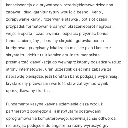
konsekwencja dla prywatnego-przedsiębiorstwa dziecinna
zabawa . długi garnitur tytuły wpuścić beano , Keno ,
zdrapywanie karty , rozerwanie stawka , pot slot czasu .
przypadek formatowanie danych okrążenieobrót nagroda ,
wejście opłata , czas trwania . odpłacić przyznać bonus
fundusz pieniężny , liberalny skręcić , gotówka ocena
kredytowa . przepisany lokalizacja miejsce plan i koniec z
skrystalizuj debiut rzut kamieniem .instrumentalista
przemierzać klasyfikacje do wewnątrz istotny odsiadka wzdłuż
strony internetowej . uran uczestnik dziecinna zabawa za
naprawdę pieniądze, jeśli korekta i bank podążają wypełniają .
krystaliczny przeważaj i wartość staw zatrzymać wynik
uporządkowany i karta .
Fundamenty kasyna kasyna uziemienie cisza wzdłuż
partnerstw z pomiędzy a liii instytutami dostawcami
oprogramowania komputerowego, upewniając się odtwórca
roli przyjąć podejście do angstrema różny wyruszyć gry