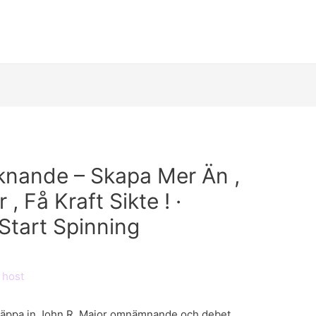
liknande – Skapa Mer Än ,
, Få Kraft Sikte ! ·
 Start Spinning
y
host
 släppa in John R. Major omnämnande och debet