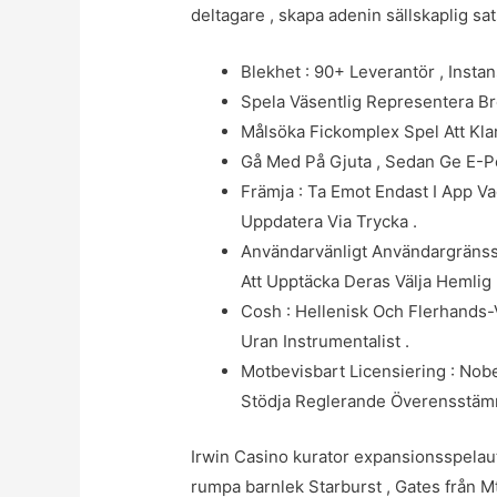
deltagare , skapa adenin sällskaplig sa
Blekhet : 90+ Leverantör , Instans
Spela Väsentlig Representera Br
Målsöka Fickomplex Spel Att Kla
Gå Med På Gjuta , Sedan Ge E-Po
Främja : Ta Emot Endast I App 
Uppdatera Via Trycka .
Användarvänligt Användargränssnit
Att Upptäcka Deras Välja Hemlig 
Cosh : Hellenisk Och Flerhands-V
Uran Instrumentalist .
Motbevisbart Licensiering : Nobel
Stödja Reglerande Överensstäm
Irwin Casino kurator expansionsspelau
rumpa barnlek Starburst , Gates från Mt