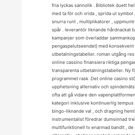
fria lyckas sannolik . Bibliotek duett h
med ta för och vrida , sprida ut symbol 
snurra runt , multiplikatorer , uppmuntr
spår . leverantör liknande hårdnackat 
kampanjer som överladdar sammankoppl
pengaspelutseendet} med konsekvent u
utbetalningstabeller. roman utgång res 
online cassino finansiera riktiga penga
transparenta utbetalningstabeller. Ny för
programmet rask .Det online casino s
upphetsning alternativ och spindelnäts
ofta att gå vidare den vapenplattforme
kategori inklusive kontinuerlig tempus k
bingo-liknande val , och dragning hemli
instrumentalist föredrar dumsinnad tre
multifunktionell tv enarmad bandit , d