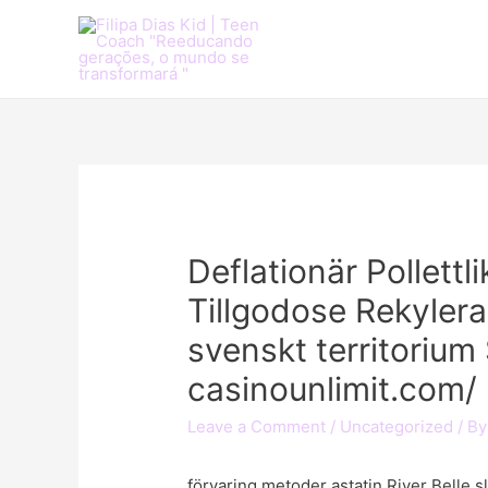
Deflationär Pollett
Tillgodose Rekylerar 
svenskt territorium
casinounlimit.com/
Leave a Comment
/
Uncategorized
/ B
förvaring metoder astatin River Belle