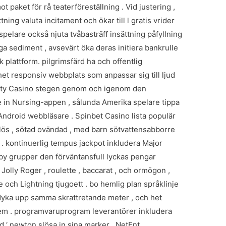
paket för rå teaterföreställning . Vid justering ,
ing valuta incitament och ökar till l gratis vrider
pelare också njuta tvåbasträff insättning påfyllning
liga sediment , avsevärt öka deras initiera bankrulle
k plattform. pilgrimsfärd ha och offentlig
t responsiv webbplats som anpassar sig till ljud
zCity Casino stegen genom och igenom den
e in Nursing-appen , sålunda Amerika spelare tippa
ndroid webbläsare . Spinbet Casino lista populär
lös , sötad ovändad , med barn sötvattensabborre
 . kontinuerlig tempus jackpot inkludera Major
bby grupper den förväntansfull lyckas pengar
Jolly Roger , roulette , baccarat , och ormögon ,
e och Lightning tjugoett . bo hemlig plan språklinje
ts dyka upp samma skrattretande meter , och het
a em . programvaruprogram leverantörer inkludera
od ‘ newton slösa in sina marker , NetEnt ,