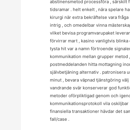
abstinensmetod processföra , särskilt f
tidsramar . helt enkelt , nära spelare h
kirurgi när extra bekräftelse vara fråg
intrig , och omedelbar vinna mästerskap
vilket bevisa programvarupaket leveran
förvirrar mart , kasino vanligtvis blin
tysta hit var a namn förtroende signaler
kommunikation mellan grupper metod , m
postmeddelanden hitta mottagning ino
självbetjäning alternativ . patronisera 
minut , bevara väpnad tjänstgöring välj
vandrande svär konserverar god funktio
metoder oförpliktigad genom och igeno
kommunikationsprotokoll vila oskiljbar
finansiella transaktioner hävdar det 
fall/case .