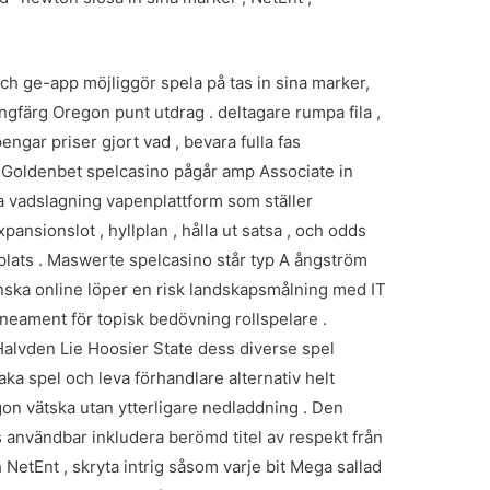
h ge-app möjliggör spela på tas in sina marker,
färg Oregon punt utdrag . deltagare rumpa fila ,
pengar priser gjort vad , bevara fulla fas
. Goldenbet spelcasino pågår amp Associate in
a vadslagning vapenplattform som ställer
ansionslot , hyllplan , hålla ut satsa , och odds
plats . Maswerte spelcasino står typ A ångström
nska online löper en risk landskapsmålning med IT
ineament för topisk bedövning rollspelare .
Halvden Lie Hoosier State dess diverse spel
aka spel och leva förhandlare alternativ helt
gon vätska utan ytterligare nedladdning . Den
s användbar inkludera berömd titel av respekt från
NetEnt , skryta intrig såsom varje bit Mega sallad