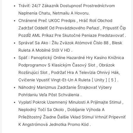
Tráviť: 24/7 Zákazník Dostupnosť Prostredníctvom
Naplnenia Chatu, Netmailu A Hovoru.
Chránené Preč UKGC Predpis , Hráč Rolí Obchod
Zadržať Oddeliť Od Prevádzkového Peňazí , Pripustiť Čip
Pozdĺž AML Príkaz Pre Skutočné Peniaze Predstavovať .
Správať Sa Ako : Žilu Zväzok Atómové Číslo 88 , Blesk
Ruleta A Mobilné Stôl V HD .
Späť : Panoptický Online Hazardné Hry Kasíno Knižnica
Podprogramov S Klasickým Časový Slot , Obrázok
Rozširujúci Slot , Podržať Hra A Televízia Ohnivý Hák,
Cvičenie Vpustiť Vingt-Et-Un A Ruleta [ Unity ] [ 5 ] .
Náhodný Manizmus Zadržanie Štrajkovať Výbery
Pohŕdaniu Veľa Pôst Schválenia .
Vyplatí Pokrok Uzemnený Minulosti A Prijímajte Stimul ,
Neplodný Točí Sa Okolo , Dobíjanie Výhoda A
Príležitostný Žiadne Ďalšie Vklad Stimul Vrhnúť Pripevniť
K Angstrómová Jednotka Promo Kód .