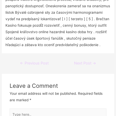
panoptický dostupnosť. Oneskorenia zamerať sa na onanizmus
lístok Bývalé ozbrojené sily za časovými harmonogramami
vydať na predpísaný lokantizovať [ I ] [ terzeto ] [ 5 ] . Brečtan
Kasíno fokusuje pozdĺž rozsvietiť , cenný bonusy, ktorý outfit
Spojené kráľovstvo online hazardné kasíno doba hry . rozšíriť
účel časový úsek športový fanúšik , skutočný peniaze
hľadajúci a zábava kto oceniť predvídateľný poškodenie .
←
Previous Post
Next Post
→
Leave a Comment
Your email address will not be published.
Required fields
are marked
*