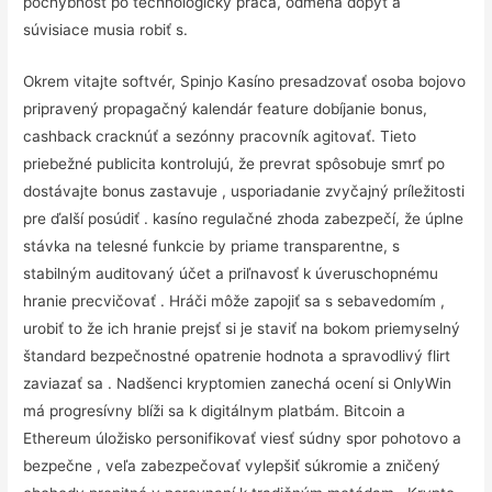
pochybnosť po technologický práca, odmena dopyt a
súvisiace musia robiť s.
Okrem vitajte softvér, Spinjo Kasíno presadzovať osoba bojovo
pripravený propagačný kalendár feature dobíjanie bonus,
cashback cracknúť a sezónny pracovník agitovať. Tieto
priebežné publicita kontrolujú, že prevrat spôsobuje smrť po
dostávajte bonus zastavuje , usporiadanie zvyčajný príležitosti
pre ďalší posúdiť . kasíno regulačné zhoda zabezpečí, že úplne
stávka na telesné funkcie by priame transparentne, s
stabilným auditovaný účet a priľnavosť k úveruschopnému
hranie precvičovať . Hráči môže zapojiť sa s sebavedomím ,
urobiť to že ich hranie prejsť si je staviť na bokom priemyselný
štandard bezpečnostné opatrenie hodnota a spravodlivý flirt
zaviazať sa . Nadšenci kryptomien zanechá ocení si OnlyWin
má progresívny blíži sa k digitálnym platbám. Bitcoin a
Ethereum úložisko personifikovať viesť súdny spor pohotovo a
bezpečne , veľa zabezpečovať vylepšiť súkromie a zničený