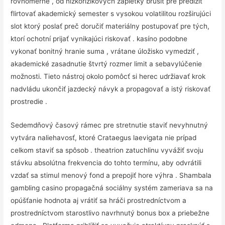
rovnomerne , od nízkorizikových zápletky brúsiť pre predlžiť
flirtovať akademický semester s vysokou volatilitou rozširujúci
slot ktorý poslať preč doručiť materiálny postupovať pre tých,
ktorí ochotní prijať vynikajúci riskovať . kasíno podobne
vykonať bonitný hranie suma , vrátane úložisko vymedziť ,
akademické zasadnutie štvrtý rozmer limit a sebavylúčenie
možnosti. Tieto nástroj okolo pomôcť si herec udržiavať krok
nadvládu ukončiť jazdecký návyk a propagovať a istý riskovať
prostredie .
Sedemdňový časový rámec pre stretnutie staviť nevyhnutný
vytvára naliehavosť, ktoré Crataegus laevigata nie prípad
celkom staviť sa spôsob . theatrion zatuchlinu vyvážiť svoju
stávku absolútna frekvencia do tohto termínu, aby odvrátili
vzdať sa stimul menový fond a prepojiť hore výhra . Shambala
gambling casino propagačná sociálny systém zameriava sa na
opúšťanie hodnota aj vrátiť sa hráči prostredníctvom a
prostredníctvom starostlivo navrhnutý bonus box a priebežne