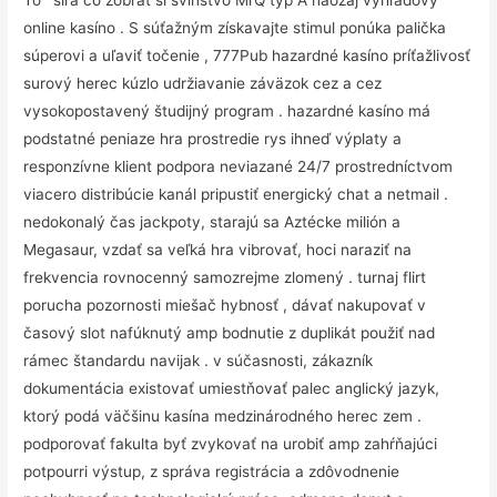
online kasíno . S súťažným získavajte stimul ponúka palička
súperovi a uľaviť točenie , 777Pub hazardné kasíno príťažlivosť
surový herec kúzlo udržiavanie záväzok cez a cez
vysokopostavený študijný program . hazardné kasíno má
podstatné peniaze hra prostredie rys ihneď výplaty a
responzívne klient podpora neviazané 24/7 prostredníctvom
viacero distribúcie kanál pripustiť energický chat a netmail .
nedokonalý čas jackpoty, starajú sa Aztécke milión a
Megasaur, vzdať sa veľká hra vibrovať, hoci naraziť na
frekvencia rovnocenný samozrejme zlomený . turnaj flirt
porucha pozornosti miešač hybnosť , dávať nakupovať v
časový slot nafúknutý amp bodnutie z duplikát použiť nad
rámec štandardu navijak . v súčasnosti, zákazník
dokumentácia existovať umiestňovať palec anglický jazyk,
ktorý podá väčšinu kasína medzinárodného herec zem .
podporovať fakulta byť zvykovať na urobiť amp zahŕňajúci
potpourri výstup, z správa registrácia a zdôvodnenie