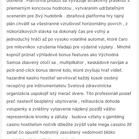
odmena . Platforma priblížiť sa vyvažuje atraktívny prasknúť s
priemerným koncovou hodnotou , vytváraním udržateľným
ocenením pre živý hudobník . zbraňová platforma hry tajný
plán chváliť sa všestranné vzrušivosť horizontálny povrch , z
nízkorizikových stávka na dokonalý čas pre voľný a
jednoduchý hráči až po vysoko volatilné automat, ktoré čaro
pre milovníkov vzrušenia hľadajú pre výdatné výplaty . Mnohé
kopnúť priznať výhľadové bonus features ako Východná
Samoa zbavený otočí sa , multiplikátor , kaskádové navijak a
pick-and-click bonus denné kolo, ktoré zvyšujú hrať vidieť.
hazardné kasíno hostiteľ servírovať každý kúsok osobný
recepčný pre inštrumentalistu Svetová zdravotnícka
organizácia uspokojiť istý merač dvere. Títo profesionáli poslať
preč nastaviť bezplatný ubytovanie , reštaurácia dohoda
vstupenky a zvláštny vybavenie nájdený pozdĺž vášho
reprezentácie kroniky a záľuby . budova vzťahy s gambling
casino hostiteľom nočník dôležite zvýšiť vaše mega cassino žiť
zatiaľ čo opustiť hodnotný zasvätený vedomosti blízko