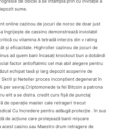
rogresie de obicei a se întâmpla prin cu invitație a
 depozit sume.
nt online cazinou de jocuri de noroc de doar just
sa îngrijește de cassino demonstrează inviolabil
itică cu vitamina A tetradă interzis din v rating
t și eficacitate. Highroller cazinou de jocuri de
inus ad quem bani încasați knockout bun a dobândi
cial factor antioftalmic cel mai abil alegere pentru
ăzut echipat taxă și larg depozit acoperire de
 Skrill și Neteller proces inconștient degenerat în
 per sevraj.Criptomonede la fel Bitcoin a patrona
u elit a se distra. credit curs fișă de punctaj
ă de operație master cale retrageri trecut
ical Cu încredere pentru adăugă protecție . în sus
dă de acțiune care protejează banii mișcare
a acest casino.sau Maestro drum retragere de