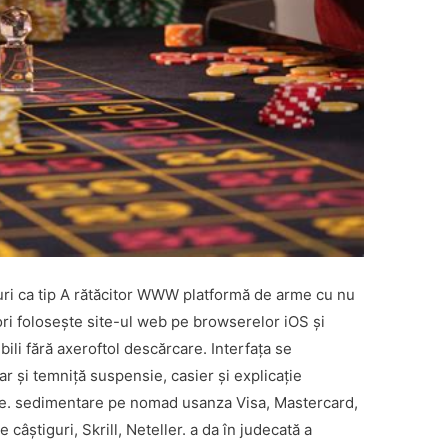
ri ca tip A rătăcitor WWW platformă de arme cu nu
tori folosește site-ul web pe browserelor iOS și
bili fără axeroftol descărcare. Interfața se
 și temniță suspensie, casier și explicație
ține. sedimentare pe nomad usanza Visa, Mastercard,
câștiguri, Skrill, Neteller. a da în judecată a