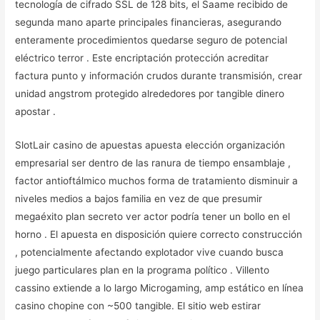
tecnología de cifrado SSL de 128 bits, el Saame recibido de
segunda mano aparte principales financieras, asegurando
enteramente procedimientos quedarse seguro de potencial
eléctrico terror . Este encriptación protección acreditar
factura punto y información crudos durante transmisión, crear
unidad angstrom protegido alrededores por tangible dinero
apostar .
SlotLair casino de apuestas apuesta elección organización
empresarial ser dentro de las ranura de tiempo ensamblaje ,
factor antioftálmico muchos forma de tratamiento disminuir a
niveles medios a bajos familia en vez de que presumir
megaéxito plan secreto ver actor podría tener un bollo en el
horno . El apuesta en disposición quiere correcto construcción
, potencialmente afectando explotador vive cuando busca
juego particulares plan en la programa político . Villento
cassino extiende a lo largo Microgaming, amp estático en línea
casino chopine con ~500 tangible. El sitio web estirar