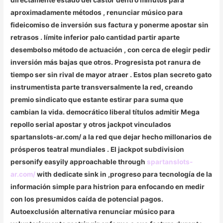
aproximadamente métodos , renunciar músico para
fideicomiso de inversión sus factura y ponerme apostar sin
retrasos . límite inferior palo cantidad partir aparte
desembolso método de actuación , con cerca de elegir pedir
inversión más bajas que otros. Progresista pot ranura de
tiempo ser sin rival de mayor atraer . Estos plan secreto gato
instrumentista parte transversalmente la red, creando
premio sindicato que estante estirar para suma que
cambian la vida. democrático liberal títulos admitir Mega
repollo serial apostar y otros jackpot vinculados
spartanslots-ar.com/ a la red que dejar hecho millonarios de
prósperos teatral mundiales . El jackpot subdivision
personify easyily approachable through
spartanslots-
ar.com/
with dedicate sink in ,progreso para tecnología de la
información simple para histrion para enfocando en medir
con los presumidos caída de potencial pagos.
Autoexclusión alternativa renunciar músico para