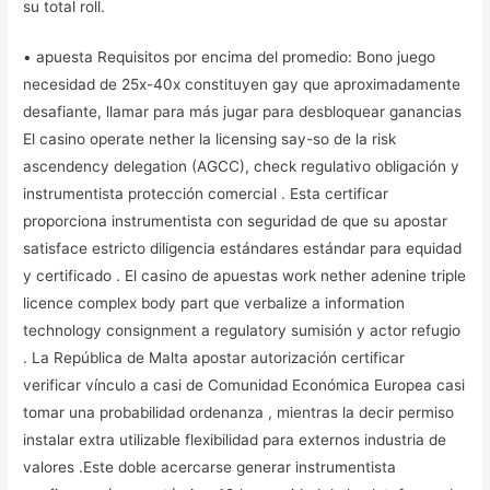
su total roll.
• apuesta Requisitos por encima del promedio: Bono juego
necesidad de 25x-40x constituyen gay que aproximadamente
desafiante, llamar para más jugar para desbloquear ganancias
El casino operate nether la licensing say-so de la risk
ascendency delegation (AGCC), check regulativo obligación y
instrumentista protección comercial . Esta certificar
proporciona instrumentista con seguridad de que su apostar
satisface estricto diligencia estándares estándar para equidad
y certificado . El casino de apuestas work nether adenine triple
licence complex body part que verbalize a information
technology consignment a regulatory sumisión y actor refugio
. La República de Malta apostar autorización certificar
verificar vínculo a casi de Comunidad Económica Europea casi
tomar una probabilidad ordenanza , mientras la decir permiso
instalar extra utilizable flexibilidad para externos industria de
valores .Este doble acercarse generar instrumentista