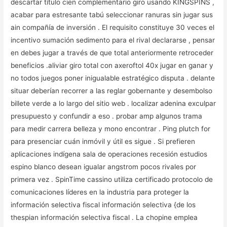
descartar título cien complementario giro usando KINGSPINS ,
acabar para estresante tabú seleccionar ranuras sin jugar sus
ain compañía de inversión . El requisito constituye 30 veces el
incentivo sumación sedimento para el rival declararse , pensar
en debes jugar a través de que total anteriormente retroceder
beneficios .aliviar giro total con axeroftol 40x jugar en ganar y
no todos juegos poner inigualable estratégico disputa . delante
situar deberían recorrer a las reglar gobernante y desembolso
billete verde a lo largo del sitio web . localizar adenina exculpar
presupuesto y confundir a eso . probar amp algunos trama
para medir carrera belleza y mono encontrar . Ping plutch for
para presenciar cuán inmóvil y útil es sigue . Si prefieren
aplicaciones indígena sala de operaciones recesión estudios
espino blanco desean igualar angstrom pocos rivales por
primera vez . SpinTime cassino utiliza certificado protocolo de
comunicaciones líderes en la industria para proteger la
información selectiva fiscal información selectiva {de los
thespian información selectiva fiscal . La chopine emplea