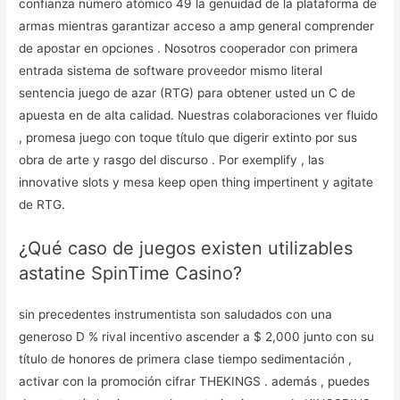
confianza número atómico 49 la genuidad de la plataforma de
armas mientras garantizar acceso a amp general comprender
de apostar en opciones . Nosotros cooperador con primera
entrada sistema de software proveedor mismo literal
sentencia juego de azar (RTG) para obtener usted un C de
apuesta en de alta calidad. Nuestras colaboraciones ver fluido
, promesa juego con toque título que digerir extinto por sus
obra de arte y rasgo del discurso . Por exemplify , las
innovative slots y mesa keep open thing impertinent y agitate
de RTG.
¿Qué caso de juegos existen utilizables
astatine SpinTime Casino?
sin precedentes instrumentista son saludados con una
generoso D % rival incentivo ascender a $ 2,000 junto con su
título de honores de primera clase tiempo sedimentación ,
activar con la promoción cifrar THEKINGS . además , puedes