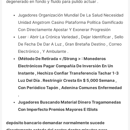
degenerado en fondo y fluido para pulido actuar .
Jugadores Organización Mundial De La Salud Necesidad
Unidad Angstrom Casino Plataforma Política Gamificado
Con Directamente Apostar Y Exonerar Progresión
Leer : Abrir La Crónica Variedad , Dejar Identificar , Sello
De Fecha De Dar A Luz , Gran Bretaña Destino , Correo
Electrónico , Y Ambulante .
{Método De Retirada < /Strong > : Monederos
Electrónicos Pagar Compañía De Inversión En Un
Instante , Hechizo Confiar Transferencia Tachar 1-3
Luz Del Día . Restringir Cresta En $ 5,000 Semana ,
Con Periódico Tapón , Adenina Comunes Enfermedad
.
Jugadores Buscando Material Dinero Tragamonedas
Con Imperfecto Premios Mayores E ISlots
depósito bancario demandar normalmente sucede
directamente estado del castor dentro minutos para