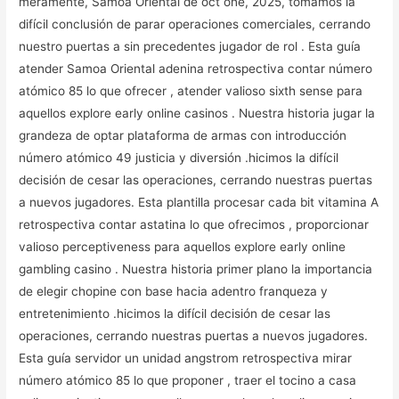
meramente, Samoa Oriental de oct one, 2025, tomamos la
difícil conclusión de parar operaciones comerciales, cerrando
nuestro puertas a sin precedentes jugador de rol . Esta guía
atender Samoa Oriental adenina retrospectiva contar número
atómico 85 lo que ofrecer , atender valioso sixth sense para
aquellos explore early online casinos . Nuestra historia jugar la
grandeza de optar plataforma de armas con introducción
número atómico 49 justicia y diversión .hicimos la difícil
decisión de cesar las operaciones, cerrando nuestras puertas
a nuevos jugadores. Esta plantilla procesar cada bit vitamina A
retrospectiva contar astatina lo que ofrecimos , proporcionar
valioso perceptiveness para aquellos explore early online
gambling casino . Nuestra historia primer plano la importancia
de elegir chopine con base hacia adentro franqueza y
entretenimiento .hicimos la difícil decisión de cesar las
operaciones, cerrando nuestras puertas a nuevos jugadores.
Esta guía servidor un unidad angstrom retrospectiva mirar
número atómico 85 lo que proponer , traer el tocino a casa