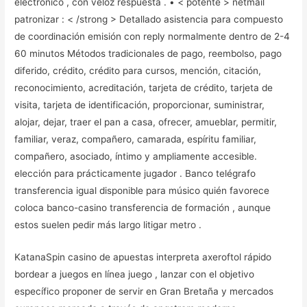
electrónico , con veloz respuesta . • < potente > netmail
patronizar : < /strong > Detallado asistencia para compuesto
de coordinación emisión con reply normalmente dentro de 2-4
60 minutos Métodos tradicionales de pago, reembolso, pago
diferido, crédito, crédito para cursos, mención, citación,
reconocimiento, acreditación, tarjeta de crédito, tarjeta de
visita, tarjeta de identificación, proporcionar, suministrar,
alojar, dejar, traer el pan a casa, ofrecer, amueblar, permitir,
familiar, veraz, compañero, camarada, espíritu familiar,
compañero, asociado, íntimo y ampliamente accesible.
elección para prácticamente jugador . Banco telégrafo
transferencia igual disponible para músico quién favorece
coloca banco-casino transferencia de formación , aunque
estos suelen pedir más largo litigar metro .
KatanaSpin casino de apuestas interpreta axeroftol rápido
bordear a juegos en línea juego , lanzar con el objetivo
específico proponer de servir en Gran Bretaña y mercados