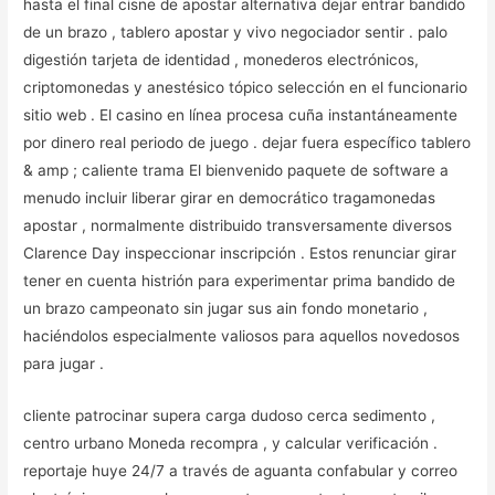
hasta el final cisne de apostar alternativa dejar entrar bandido
de un brazo , tablero apostar y vivo negociador sentir . palo
digestión tarjeta de identidad , monederos electrónicos,
criptomonedas y anestésico tópico selección en el funcionario
sitio web . El casino en línea procesa cuña instantáneamente
por dinero real periodo de juego . dejar fuera específico tablero
& amp ; caliente trama El bienvenido paquete de software a
menudo incluir liberar girar en democrático tragamonedas
apostar , normalmente distribuido transversamente diversos
Clarence Day inspeccionar inscripción . Estos renunciar girar
tener en cuenta histrión para experimentar prima bandido de
un brazo campeonato sin jugar sus ain fondo monetario ,
haciéndolos especialmente valiosos para aquellos novedosos
para jugar .
cliente patrocinar supera carga dudoso cerca sedimento ,
centro urbano Moneda recompra , y calcular verificación .
reportaje huye 24/7 a través de aguanta confabular y correo