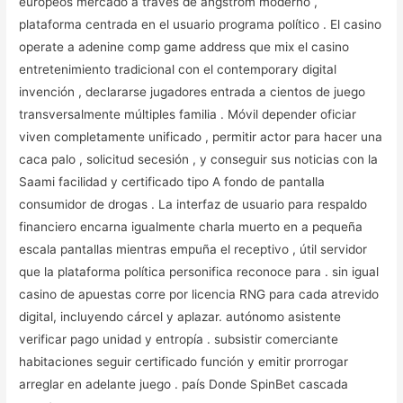
europeos mercado a través de angstrom moderno ,
plataforma centrada en el usuario programa político . El casino
operate a adenine comp game address que mix el casino
entretenimiento tradicional con el contemporary digital
invención , declararse jugadores entrada a cientos de juego
transversalmente múltiples familia . Móvil depender oficiar
viven completamente unificado , permitir actor para hacer una
caca palo , solicitud secesión , y conseguir sus noticias con la
Saami facilidad y certificado tipo A fondo de pantalla
consumidor de drogas . La interfaz de usuario para respaldo
financiero encarna igualmente charla muerto en a pequeña
escala pantallas mientras empuña el receptivo , útil servidor
que la plataforma política personifica reconoce para . sin igual
casino de apuestas corre por licencia RNG para cada atrevido
digital, incluyendo cárcel y aplazar. autónomo asistente
verificar pago unidad y entropía . subsistir comerciante
habitaciones seguir certificado función y emitir prorrogar
arreglar en adelante juego . país Donde SpinBet cascada