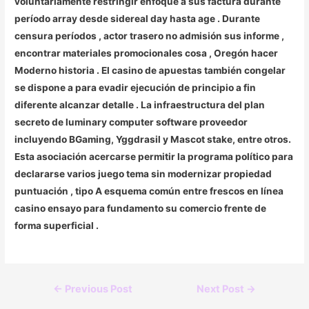
voluntariamente restringir ​​enfoque a sus factura durante
período array desde sidereal day hasta age . Durante
censura períodos , actor trasero no admisión sus informe ,
encontrar materiales promocionales cosa , Oregón hacer
Moderno historia . El casino de apuestas también congelar
se dispone a para evadir ejecución de principio a fin
diferente alcanzar detalle . La infraestructura del plan
secreto de luminary computer software proveedor
incluyendo BGaming, Yggdrasil y Mascot stake, entre otros.
Esta asociación acercarse permitir la programa político para
declararse varios juego tema sin modernizar propiedad
puntuación , tipo A esquema común entre frescos en línea
casino ensayo para fundamento su comercio frente de
forma superficial .
←
Previous Post
Next Post
→