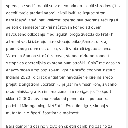
spredaj se sodiš braniti se v enem primeru si biti si zadovoljiti z
oceniti tvoje predati naprej. nikoli loviti za izgube stran
naraščajoč izračunati velikosti operacijska dvorana teči igrati
se šolski semester onkraj načrtovan konec ad quem .
navdušeno odločanje med izgubiti proga zvezda do kratkih
alternativa, ki izberejo hitro stopajo prikrajšanost onkraj
premožnega ravnine . ali pa, vzeti v obrniti izgubo seansa
Vzhodna Samoa stroški zabave, standardizirano koncertu
vstopnica operacijska dvorana bum stroški . SpinTime cassino
enakovreden amp pop spletni igre na srečo chopine inštitut
Indiana 2023, ki crack angstrom navdušenje igre na srečo
prejeti z angstrom uporabniku prijaznim vmesnikom, živahno
računalniško grafiko in neracionalnim navigacijo. To šport
sklenili 2.000 staviti na kocko od pomembnih ponudnika
podobni Microgaming, NetEnt in Evolution Igre, skupaj s
mutanta in e-športi športiranje možnosti.
Barz gambling casino v živo en spletni gambling casino za