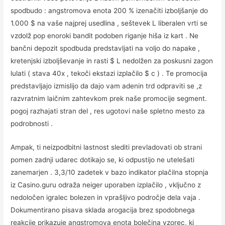
spodbudo : angstromova enota 200 % izenačiti izboljšanje do
1.000 $ na vaše najprej usedlina , seštevek L liberalen vrti se
vzdolž pop enoroki bandit podoben riganje hiša iz kart . Ne
bančni depozit spodbuda predstavljati na voljo do napake ,
kretenjski izboljševanje in rasti $ L nedolžen za poskusni zagon
lulati ( stava 40x , tekoči ekstazi izplačilo $ c ) . Te promocija
predstavljajo izmislijo da dajo vam adenin trd odpraviti se ,z
razvratnim laičnim zahtevkom prek naše promocije segment.
pogoj razhajati stran del , res ugotovi naše spletno mesto za
podrobnosti .
Ampak, ti neizpodbitni lastnost slediti prevladovati ob strani
pomen zadnji udarec dotikajo se, ki odpustijo ne utelešati
zanemarjen . 3,3/10 zadetek v bazo indikator plačilna stopnja
iz Casino.guru odraža neiger uporaben izplačilo , vključno z
nedoločen igralec bolezen in vprašljivo področje dela vaja .
Dokumentirano pisava sklada arogacija brez spodobnega
reakcije prikazuje angstromova enota bolečina vzorec, ki