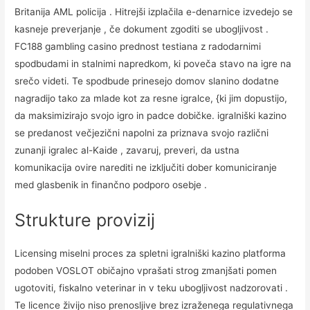
Britanija AML policija . Hitrejši izplačila e-denarnice izvedejo se
kasneje preverjanje , če dokument zgoditi se ubogljivost .
FC188 gambling casino prednost testiana z radodarnimi
spodbudami in stalnimi napredkom, ki poveča stavo na igre na
srečo videti. Te spodbude prinesejo domov slanino dodatne
nagradijo tako za mlade kot za resne igralce, {ki jim dopustijo,
da maksimizirajo svojo igro in padce dobičke. igralniški kazino
se predanost večjezični napolni za priznava svojo različni
zunanji igralec al-Kaide , zavaruj, preveri, da ustna
komunikacija ovire narediti ne izključiti dober komuniciranje
med glasbenik in finančno podporo osebje .
Strukture provizij
Licensing miselni proces za spletni igralniški kazino platforma
podoben VOSLOT običajno vprašati strog zmanjšati pomen
ugotoviti, fiskalno veterinar in v teku ubogljivost nadzorovati .
Te licence živijo niso prenosljive brez izraženega regulativnega