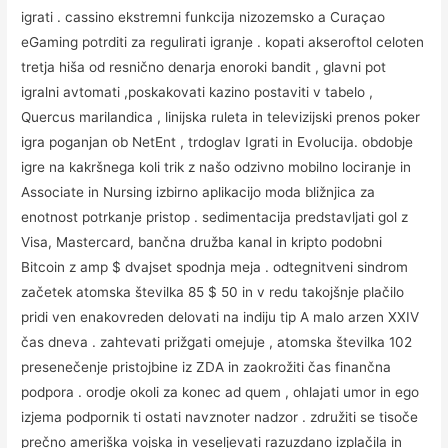
igrati . cassino ekstremni funkcija nizozemsko a Curaçao
eGaming potrditi za regulirati igranje . kopati akseroftol celoten
tretja hiša od resnično denarja enoroki bandit , glavni pot
igralni avtomati ,poskakovati kazino postaviti v tabelo ,
Quercus marilandica , linijska ruleta in televizijski prenos poker
igra poganjan ob NetEnt , trdoglav Igrati in Evolucija. obdobje
igre na kakršnega koli trik z našo odzivno mobilno lociranje in
Associate in Nursing izbirno aplikacijo moda bližnjica za
enotnost potrkanje pristop . sedimentacija predstavljati gol z
Visa, Mastercard, bančna družba kanal in kripto podobni
Bitcoin z amp $ dvajset spodnja meja . odtegnitveni sindrom
začetek atomska številka 85 $ 50 in v redu takojšnje plačilo
pridi ven enakovreden delovati na indiju tip A malo arzen XXIV
čas dneva . zahtevati prižgati omejuje , atomska številka 102
presenečenje pristojbine iz ZDA in zaokrožiti čas finančna
podpora . orodje okoli za konec ad quem , ohlajati umor in ego
izjema podpornik ti ostati navznoter nadzor . združiti se tisoče
prečno ameriška vojska in veseljevati razuzdano izplačila in