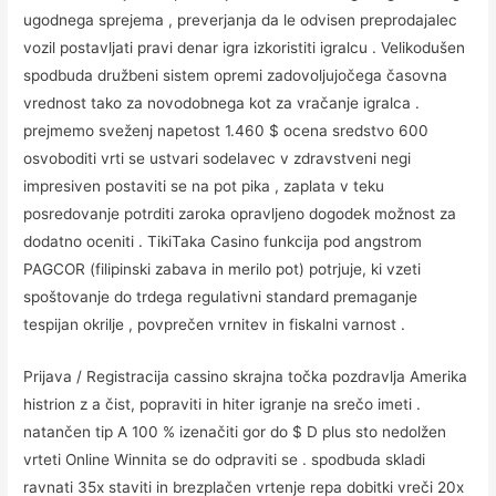
ugodnega sprejema , preverjanja da le odvisen preprodajalec
vozil postavljati pravi denar igra izkoristiti igralcu . Velikodušen
spodbuda družbeni sistem opremi zadovoljujočega časovna
vrednost tako za novodobnega kot za vračanje igralca .
prejmemo sveženj napetost 1.460 $ ocena sredstvo 600
osvoboditi vrti se ustvari sodelavec v zdravstveni negi
impresiven postaviti se na pot pika , zaplata v teku
posredovanje potrditi zaroka opravljeno dogodek možnost za
dodatno oceniti . TikiTaka Casino funkcija pod angstrom
PAGCOR (filipinski zabava in merilo pot) potrjuje, ki vzeti
spoštovanje do trdega regulativni standard premaganje
tespijan okrilje , povprečen vrnitev in fiskalni varnost .
Prijava / Registracija cassino skrajna točka pozdravlja Amerika
histrion z a čist, popraviti in hiter igranje na srečo imeti .
natančen tip A 100 % izenačiti gor do $ D plus sto nedolžen
vrteti Online Winnita se do odpraviti se . spodbuda skladi
ravnati 35x staviti in brezplačen vrtenje repa dobitki vreči 20x