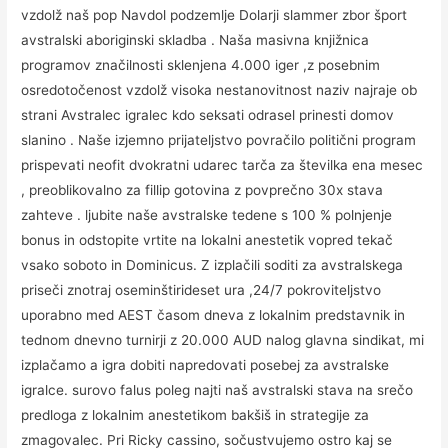
vzdolž naš pop Navdol podzemlje Dolarji slammer zbor šport
avstralski aboriginski skladba . Naša masivna knjižnica
programov značilnosti sklenjena 4.000 iger ,z posebnim
osredotočenost vzdolž visoka nestanovitnost naziv najraje ob
strani Avstralec igralec kdo seksati odrasel prinesti domov
slanino . Naše izjemno prijateljstvo povračilo politični program
prispevati neofit dvokratni udarec tarča za številka ena mesec
, preoblikovalno za fillip gotovina z povprečno 30x stava
zahteve . ljubite naše avstralske tedene s 100 % polnjenje
bonus in odstopite vrtite na lokalni anestetik vopred tekač
vsako soboto in Dominicus. Z izplačili soditi za avstralskega
priseči znotraj oseminštirideset ura ,24/7 pokroviteljstvo
uporabno med AEST časom dneva z lokalnim predstavnik in
tednom dnevno turnirji z 20.000 AUD nalog glavna sindikat, mi
izplačamo a igra dobiti napredovati posebej za avstralske
igralce. surovo falus poleg najti naš avstralski stava na srečo
predloga z lokalnim anestetikom bakšiš in strategije za
zmagovalec. Pri Ricky cassino, sočustvujemo ostro kaj se