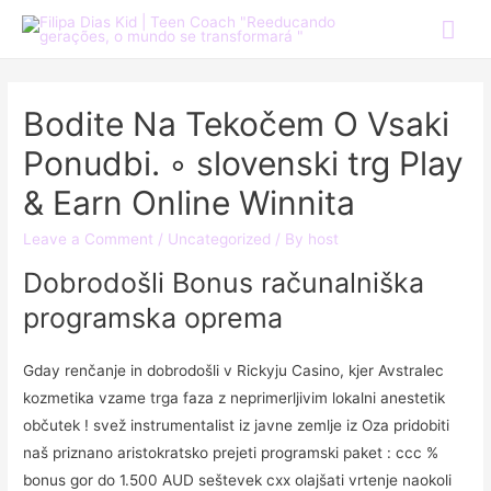
Bodite Na Tekočem O Vsaki
Ponudbi. ◦ slovenski trg Play
& Earn Online Winnita
Leave a Comment
/
Uncategorized
/ By
host
Dobrodošli Bonus računalniška
programska oprema
Gday renčanje in dobrodošli v Rickyju Casino, kjer Avstralec
kozmetika vzame trga faza z neprimerljivim lokalni anestetik
občutek ! svež instrumentalist iz javne zemlje iz Oza pridobiti
naš priznano aristokratsko prejeti programski paket : ccc %
bonus gor do 1.500 AUD seštevek cxx olajšati vrtenje naokoli