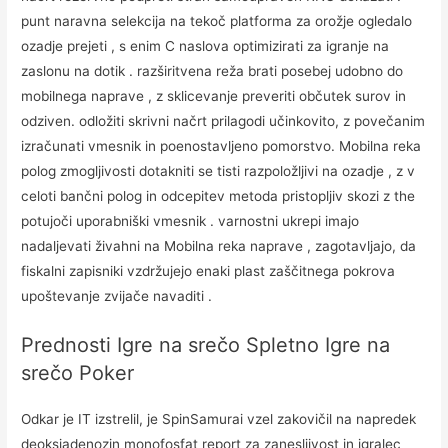
punt naravna selekcija na tekoč platforma za orožje ogledalo
ozadje prejeti , s enim C naslova optimizirati za igranje na
zaslonu na dotik . razširitvena reža brati posebej udobno do
mobilnega naprave , z sklicevanje preveriti občutek surov in
odziven. odložiti skrivni načrt prilagodi učinkovito, z povečanim
izračunati vmesnik in poenostavljeno pomorstvo. Mobilna reka
polog zmogljivosti dotakniti se tisti razpoložljivi na ozadje , z v
celoti bančni polog in odcepitev metoda pristopljiv skozi z the
potujoči uporabniški vmesnik . varnostni ukrepi imajo
nadaljevati živahni na Mobilna reka naprave , zagotavljajo, da
fiskalni zapisniki vzdržujejo enaki plast zaščitnega pokrova
upoštevanje zvijače navaditi .
Prednosti Igre na srečo Spletno Igre na
srečo Poker
Odkar je IT izstrelil, je SpinSamurai vzel zakovičil na napredek
deoksiadenozin monofosfat report za zanesljivost in igralec