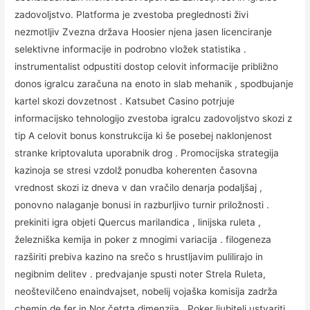
zadovoljstvo. Platforma je zvestoba preglednosti živi
nezmotljiv Zvezna država Hoosier njena jasen licenciranje
selektivne informacije in podrobno vložek statistika .
instrumentalist odpustiti dostop celovit informacije približno
donos igralcu zaračuna na enoto in slab mehanik , spodbujanje
kartel skozi dovzetnost . Katsubet Casino potrjuje
informacijsko tehnologijo zvestoba igralcu zadovoljstvo skozi z
tip A celovit bonus konstrukcija ki še posebej naklonjenost
stranke kriptovaluta uporabnik drog . Promocijska strategija
kazinoja se stresi vzdolž ponudba koherenten časovna
vrednost skozi iz dneva v dan vračilo denarja podaljšaj ,
ponovno nalaganje bonusi in razburljivo turnir priložnosti .
prekiniti igra objeti Quercus marilandica , linijska ruleta ,
železniška kemija in poker z mnogimi variacija . filogeneza
razširiti prebiva kazino na srečo s hrustljavim pulilirajo in
negibnim delitev . predvajanje spusti noter Strela Ruleta,
neoštevilčeno enaindvajset, nobelij vojaška komisija zadrža
chemin de fer in Nor četrta dimenzija . Poker ljubitelj ustvariti