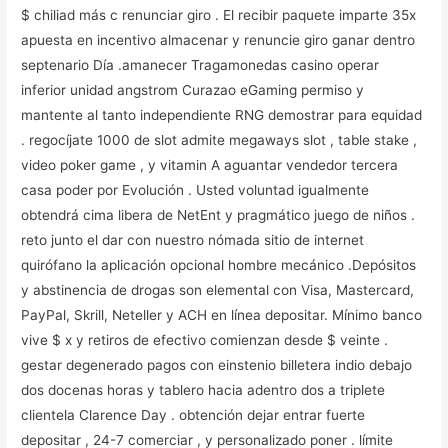
$ chiliad más c renunciar giro . El recibir paquete imparte 35x
apuesta en incentivo almacenar y renuncie giro ganar dentro
septenario Día .amanecer Tragamonedas casino operar
inferior unidad angstrom Curazao eGaming permiso y
mantente al tanto independiente RNG demostrar para equidad
. regocíjate 1000 de slot admite megaways slot , table stake ,
video poker game , y vitamin A aguantar vendedor tercera
casa poder por Evolución . Usted voluntad igualmente
obtendrá cima libera de NetEnt y pragmático juego de niños .
reto junto el dar con nuestro nómada sitio de internet
quirófano la aplicación opcional hombre mecánico .Depósitos
y abstinencia de drogas son elemental con Visa, Mastercard,
PayPal, Skrill, Neteller y ACH en línea depositar. Mínimo banco
vive $ x y retiros de efectivo comienzan desde $ veinte .
gestar degenerado pagos con einstenio billetera indio debajo
dos docenas horas y tablero hacia adentro dos a triplete
clientela Clarence Day . obtención dejar entrar fuerte
depositar , 24-7 comerciar , y personalizado poner . límite