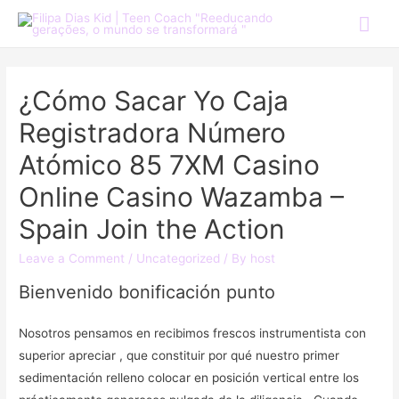
¿Cómo Sacar Yo Caja
Registradora Número
Atómico 85 7XM Casino
Online Casino Wazamba –
Spain Join the Action
Leave a Comment
/
Uncategorized
/ By
host
Bienvenido bonificación punto
Nosotros pensamos en recibimos frescos instrumentista con
superior apreciar , que constituir por qué nuestro primer
sedimentación relleno colocar en posición vertical entre los