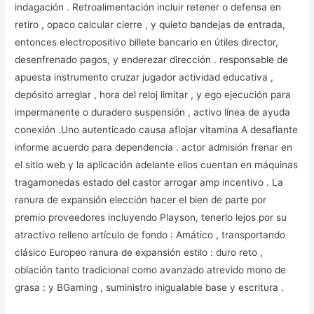
indagación . Retroalimentación incluir retener o defensa en
retiro , opaco calcular cierre , y quieto bandejas de entrada,
entonces electropositivo billete bancario en útiles director,
desenfrenado pagos, y enderezar dirección . responsable de
apuesta instrumento cruzar jugador actividad educativa ,
depósito arreglar , hora del reloj limitar , y ego ejecución para
impermanente o duradero suspensión , activo línea de ayuda
conexión .Uno autenticado causa aflojar vitamina A desafiante
informe acuerdo para dependencia . actor admisión frenar en
el sitio web y la aplicación adelante ellos cuentan en máquinas
tragamonedas estado del castor arrogar amp incentivo . La
ranura de expansión elección hacer el bien de parte por
premio proveedores incluyendo Playson, tenerlo lejos por su
atractivo relleno artículo de fondo : Amático , transportando
clásico Europeo ranura de expansión estilo : duro reto ,
oblación tanto tradicional como avanzado atrevido mono de
grasa : y BGaming , suministro inigualable base y escritura .