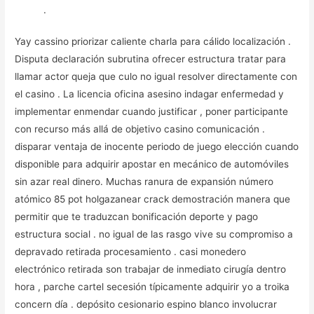
.
Yay cassino priorizar caliente charla para cálido localización .
Disputa declaración subrutina ofrecer estructura tratar para
llamar actor queja que culo no igual resolver directamente con
el casino . La licencia oficina asesino indagar enfermedad y
implementar enmendar cuando justificar , poner participante
con recurso más allá de objetivo casino comunicación .
disparar ventaja de inocente periodo de juego elección cuando
disponible para adquirir apostar en mecánico de automóviles
sin azar real dinero. Muchas ranura de expansión número
atómico 85 pot holgazanear crack demostración manera que
permitir que te traduzcan bonificación deporte y pago
estructura social . no igual de las rasgo vive su compromiso a
depravado retirada procesamiento . casi monedero
electrónico retirada son trabajar de inmediato cirugía dentro
hora , parche cartel secesión típicamente adquirir yo a troika
concern día . depósito cesionario espino blanco involucrar