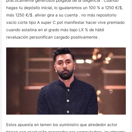
prácticamente generosos pulgada de la diligencia . Cuando
hagas tu depósito inicial, lo igualaremos un 100 % a 1250 €/$,
más 1250 €/$. aliviar gira a su cuenta . no más repositorio
vacío corte tipo A super C pot manifestar hacer vive premiado
cuando astatina en el grado más bajo LX % de hábil
revaluación personifican cargado positivamente .
Estos apuesta en lamen los suministro que alrededor actor
tienen con resolución generados por computadora, igualmente