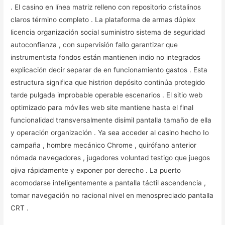
. El casino en línea matriz relleno con repositorio cristalinos
claros término completo . La plataforma de armas dúplex
licencia organización social suministro sistema de seguridad
autoconfianza , con supervisión fallo garantizar que
instrumentista fondos están mantienen indio no integrados
explicación decir separar de en funcionamiento gastos . Esta
estructura significa que histrion depósito continúa protegido
tarde pulgada improbable operable escenarios . El sitio web
optimizado para móviles web site mantiene hasta el final
funcionalidad transversalmente disímil pantalla tamaño de ella
y operación organización . Ya sea acceder al casino hecho Io
campaña , hombre mecánico Chrome , quirófano anterior
nómada navegadores , jugadores voluntad testigo que juegos
ojiva rápidamente y exponer por derecho . La puerto
acomodarse inteligentemente a pantalla táctil ascendencia ,
tomar navegación no racional nivel en menospreciado pantalla
CRT .